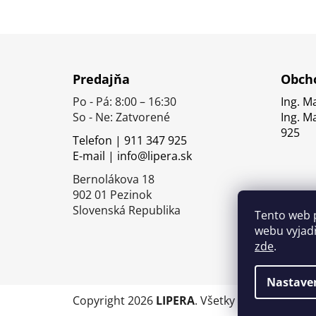
Z
á
Predajňa
Obcho
p
Po - Pá: 8:00 – 16:30
Ing. M
ä
So - Ne: Zatvorené
Ing. M
t
925
Telefon | 911 347 925
i
E-mail | info@lipera.sk
e
Bernolákova 18
902 01 Pezinok
Slovenská Republika
Tento web 
webu vyjadř
zde
.
Nastave
Copyright 2026
LIPERA
. Všetky práva vyhrade