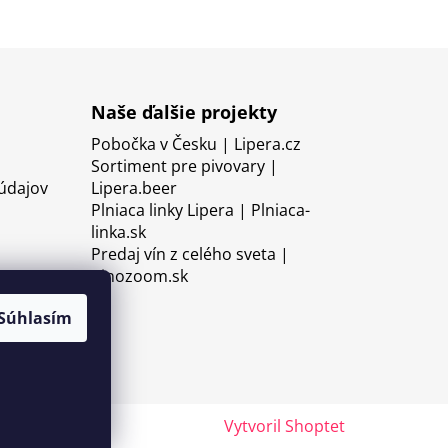
Naše ďalšie projekty
Pobočka v Česku | Lipera.cz
Sortiment pre pivovary |
údajov
Lipera.beer
Plniaca linky Lipera | Plniaca-
linka.sk
Predaj vín z celého sveta |
Vinozoom.sk
Súhlasím
Vytvoril Shoptet