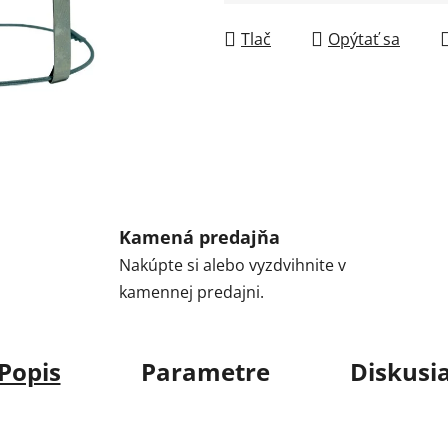
Jednotková cena:
Tlač
Opýtať sa
Kamená predajňa
Nakúpte si alebo vyzdvihnite v
kamennej predajni.
Popis
Parametre
Diskusi