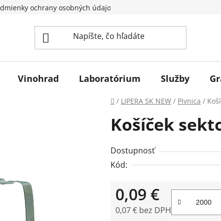
dmienky ochrany osobných údajov
Vinohrad
Laboratórium
Služby
Gr
Domov
/
LIPERA SK NEW
/
Pivnica
/
Koší
Košíček sekto
Dostupnosť
Kód:
0,09 €
0,07 € bez DPH