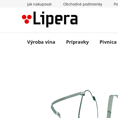
Prejsť
Jak nakupovat
Obchodné podmienky
Po
na
obsah
Výroba vína
Prípravky
Pivnica