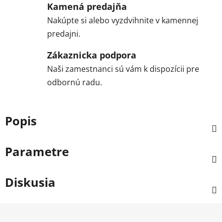
Kamená predajňa
Nakúpte si alebo vyzdvihnite v kamennej
predajni.
Zákaznicka podpora
Naši zamestnanci sú vám k dispozícii pre
odbornú radu.
Popis
Parametre
Diskusia
Z
á