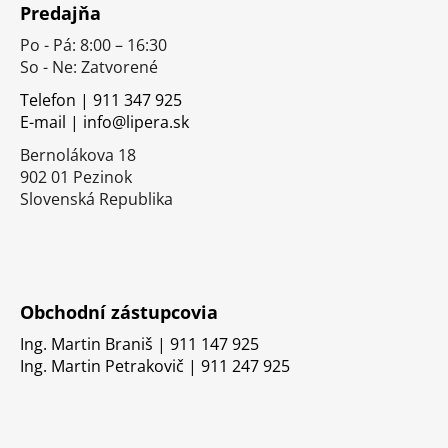
Predajňa
p
Po - Pá: 8:00 – 16:30
ä
So - Ne: Zatvorené
t
i
Telefon | 911 347 925
E-mail | info@lipera.sk
e
Bernolákova 18
902 01 Pezinok
Slovenská Republika
Obchodní zástupcovia
Ing. Martin Braniš | 911 147 925
Ing. Martin Petrakovič | 911 247 925