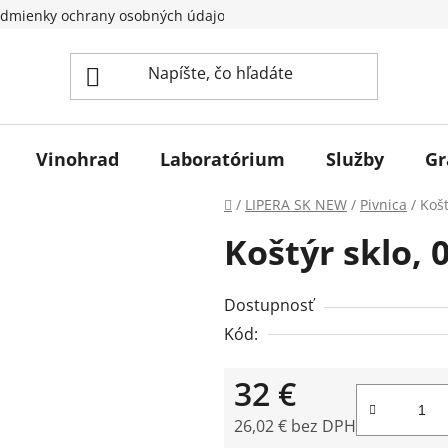
dmienky ochrany osobných údajov
Vinohrad
Laboratórium
Služby
Gr
Domov
/
LIPERA SK NEW
/
Pivnica
/
Košt
Koštýr sklo, 0
Dostupnosť
Kód:
32 €
26,02 € bez DPH