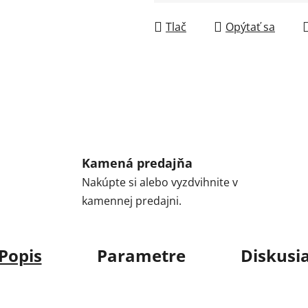
Jednotková cena:
Tlač
Opýtať sa
Kamená predajňa
Nakúpte si alebo vyzdvihnite v
kamennej predajni.
Popis
Parametre
Diskusi