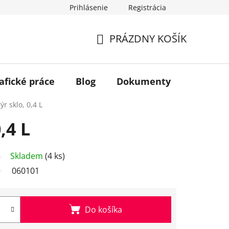
Prihlásenie
Registrácia
PRÁZDNY KOŠÍK
NÁKUPNÝ
KOŠÍK
afické práce
Blog
Dokumenty
Kontakt
ýr sklo, 0,4 L
,4 L
Skladem
(4 ks)
060101
Do košíka