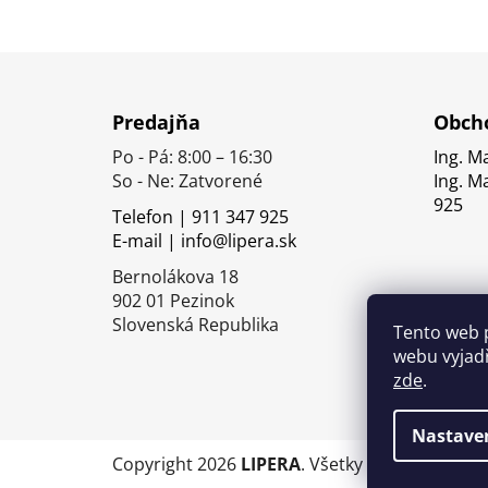
Z
á
Predajňa
Obcho
p
Po - Pá: 8:00 – 16:30
Ing. M
ä
So - Ne: Zatvorené
Ing. M
t
925
Telefon | 911 347 925
i
E-mail | info@lipera.sk
e
Bernolákova 18
902 01 Pezinok
Slovenská Republika
Tento web 
webu vyjadř
zde
.
Nastave
Copyright 2026
LIPERA
. Všetky práva vyhrade