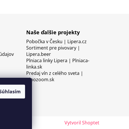
Naše ďalšie projekty
Pobočka v Česku | Lipera.cz
Sortiment pre pivovary |
údajov
Lipera.beer
Plniaca linky Lipera | Plniaca-
linka.sk
Predaj vín z celého sveta |
Vinozoom.sk
Súhlasím
Vytvoril Shoptet