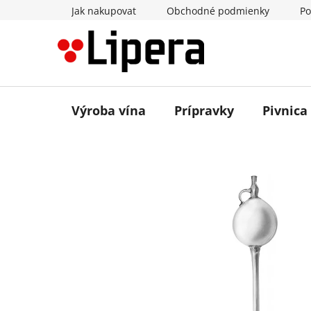
Prejsť
Jak nakupovat
Obchodné podmienky
Po
na
obsah
Výroba vína
Prípravky
Pivnica