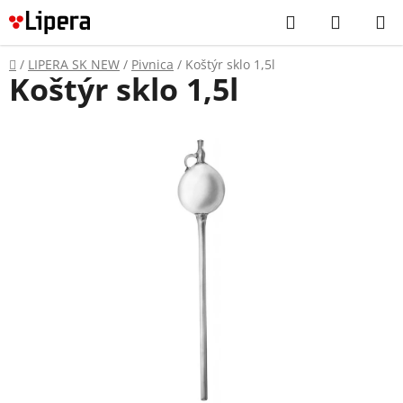
Prejsť
Hľadať
NÁKUP
na
KOŠÍK
obsah
Domov
/
LIPERA SK NEW
/
Pivnica
/
Koštýr sklo 1,5l
Koštýr sklo 1,5l