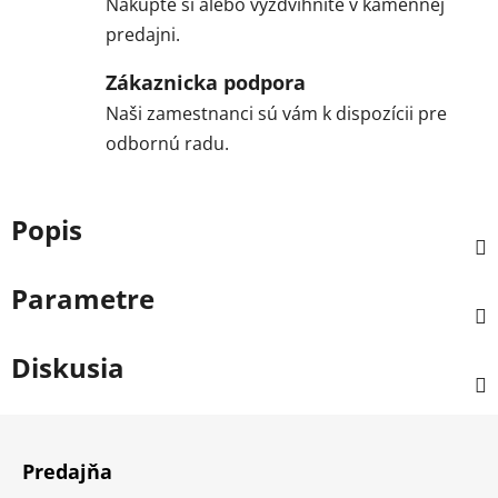
Nakúpte si alebo vyzdvihnite v kamennej
predajni.
Zákaznicka podpora
Naši zamestnanci sú vám k dispozícii pre
odbornú radu.
Popis
Parametre
Diskusia
Z
á
Predajňa
p