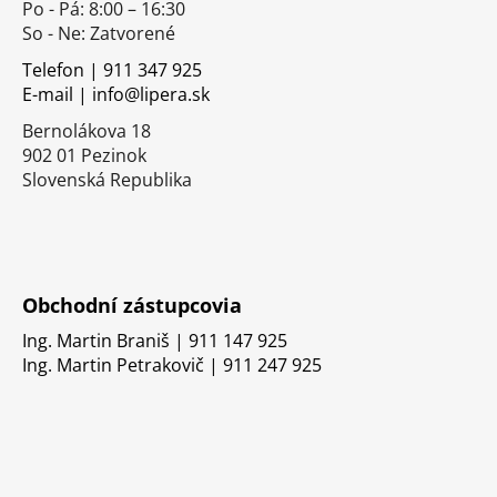
Po - Pá: 8:00 – 16:30
ä
So - Ne: Zatvorené
t
i
Telefon | 911 347 925
E-mail | info@lipera.sk
e
Bernolákova 18
902 01 Pezinok
Slovenská Republika
Obchodní zástupcovia
Ing. Martin Braniš | 911 147 925
Ing. Martin Petrakovič | 911 247 925