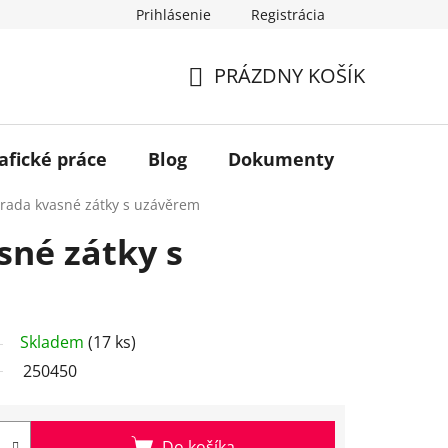
Prihlásenie
Registrácia
PRÁZDNY KOŠÍK
NÁKUPNÝ
KOŠÍK
afické práce
Blog
Dokumenty
Kontakt
rada kvasné zátky s uzávěrem
né zátky s
Skladem
(17 ks)
250450
Do košíka