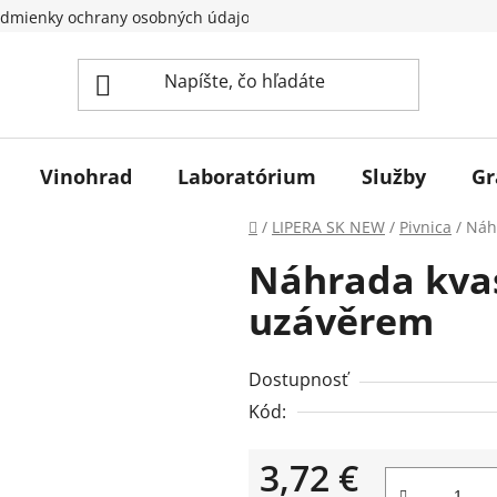
dmienky ochrany osobných údajov
Vinohrad
Laboratórium
Služby
Gr
Domov
/
LIPERA SK NEW
/
Pivnica
/
Náh
Náhrada kvas
uzávěrem
Dostupnosť
Kód:
3,72 €