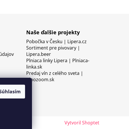
Naše ďalšie projekty
Pobočka v Česku | Lipera.cz
Sortiment pre pivovary |
údajov
Lipera.beer
Plniaca linky Lipera | Plniaca-
linka.sk
Predaj vín z celého sveta |
Vinozoom.sk
Súhlasím
Vytvoril Shoptet