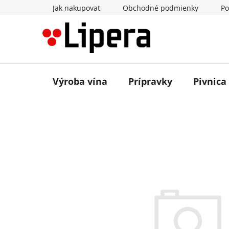
Prejsť
Jak nakupovat
Obchodné podmienky
Po
na
obsah
Výroba vína
Prípravky
Pivnica