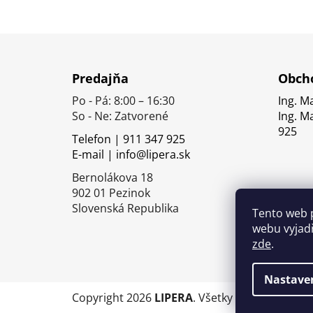
Z
á
Predajňa
Obcho
p
Po - Pá: 8:00 – 16:30
Ing. M
ä
So - Ne: Zatvorené
Ing. M
t
925
Telefon | 911 347 925
i
E-mail | info@lipera.sk
e
Bernolákova 18
902 01 Pezinok
Slovenská Republika
Tento web 
webu vyjadř
zde
.
Nastave
Copyright 2026
LIPERA
. Všetky práva vyhrade