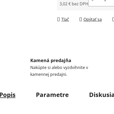
3,02 € bez DPH
Jednotková cena:
Tlač
Opýtať sa
Kamená predajňa
Nakúpte si alebo vyzdvihnite v
kamennej predajni.
Popis
Parametre
Diskusi