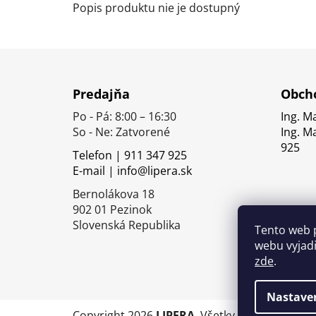
Popis produktu nie je dostupný
Z
á
Predajňa
Obcho
p
Po - Pá: 8:00 – 16:30
Ing. M
ä
So - Ne: Zatvorené
Ing. M
t
925
Telefon | 911 347 925
i
E-mail | info@lipera.sk
e
Bernolákova 18
902 01 Pezinok
Slovenská Republika
Tento web 
webu vyjadř
zde
.
Nastave
Copyright 2026
LIPERA
. Všetky práva vyhrade