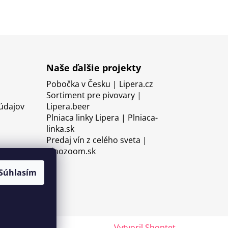
Naše ďalšie projekty
Pobočka v Česku | Lipera.cz
Sortiment pre pivovary |
údajov
Lipera.beer
Plniaca linky Lipera | Plniaca-
linka.sk
Predaj vín z celého sveta |
Vinozoom.sk
Súhlasím
Vytvoril Shoptet