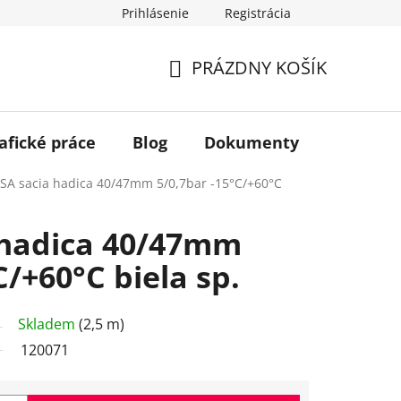
Prihlásenie
Registrácia
PRÁZDNY KOŠÍK
NÁKUPNÝ
KOŠÍK
afické práce
Blog
Dokumenty
Kontakt
SA sacia hadica 40/47mm 5/0,7bar -15°C/+60°C
 hadica 40/47mm
C/+60°C biela sp.
Skladem
(2,5 m)
120071