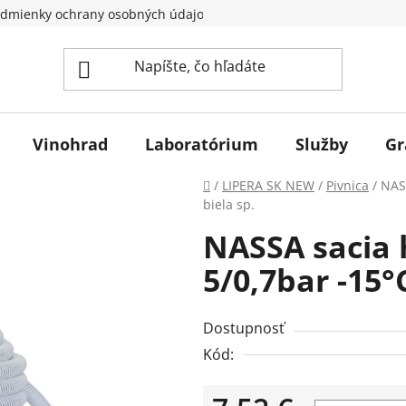
dmienky ochrany osobných údajov
Vinohrad
Laboratórium
Služby
Gr
Domov
/
LIPERA SK NEW
/
Pivnica
/
NAS
biela sp.
NASSA sacia
5/0,7bar -15°
Dostupnosť
Kód: