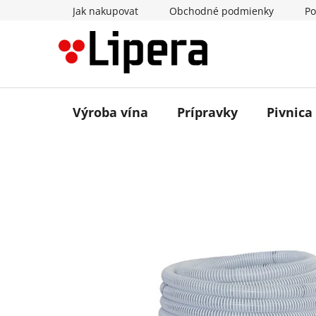
Prejsť
Jak nakupovat
Obchodné podmienky
Po
na
obsah
Výroba vína
Prípravky
Pivnica