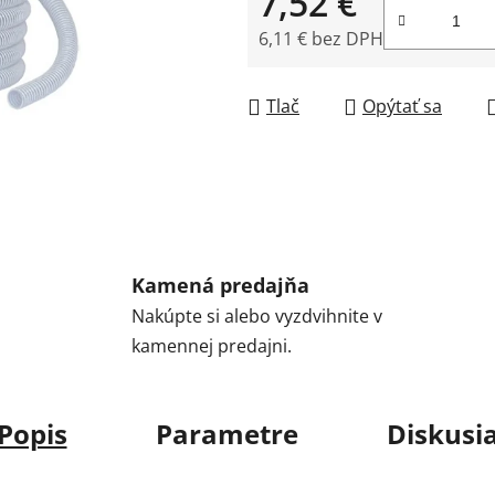
7,52 €
6,11 € bez DPH
Jednotková cena:
Tlač
Opýtať sa
Kamená predajňa
Nakúpte si alebo vyzdvihnite v
kamennej predajni.
Popis
Parametre
Diskusi