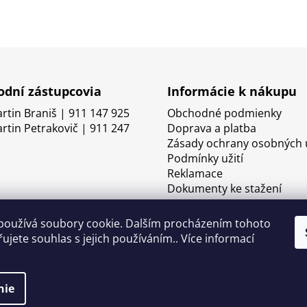
dní zástupcovia
Informácie k nákupu
artin Braniš | 911 147 925
Obchodné podmienky
artin Petrakovič | 911 247
Doprava a platba
Zásady ochrany osobných 
Podmínky užití
Reklamace
Dokumenty ke stažení
používá soubory cookie. Dalším procházením tohoto
ujete souhlas s jejich používáním.. Více informací
nie
né.