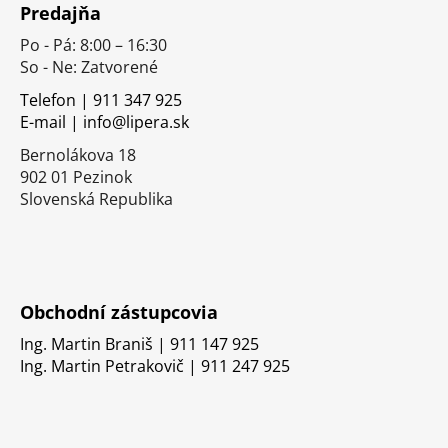
Predajňa
p
Po - Pá: 8:00 – 16:30
ä
So - Ne: Zatvorené
t
i
Telefon | 911 347 925
E-mail | info@lipera.sk
e
Bernolákova 18
902 01 Pezinok
Slovenská Republika
Obchodní zástupcovia
Ing. Martin Braniš | 911 147 925
Ing. Martin Petrakovič | 911 247 925