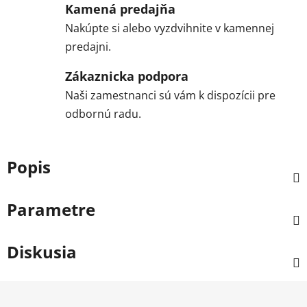
Kamená predajňa
Nakúpte si alebo vyzdvihnite v kamennej
predajni.
Zákaznicka podpora
Naši zamestnanci sú vám k dispozícii pre
odbornú radu.
Popis
Parametre
Diskusia
Z
á