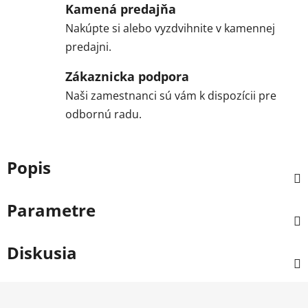
Kamená predajňa
Nakúpte si alebo vyzdvihnite v kamennej
predajni.
Zákaznicka podpora
Naši zamestnanci sú vám k dispozícii pre
odbornú radu.
Popis
Parametre
Diskusia
Z
á