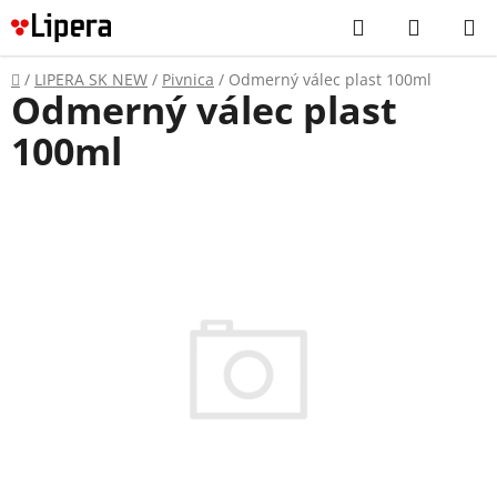
Prejsť
Hľadať
NÁKUP
na
KOŠÍK
obsah
Domov
/
LIPERA SK NEW
/
Pivnica
/
Odmerný válec plast 100ml
Odmerný válec plast
100ml