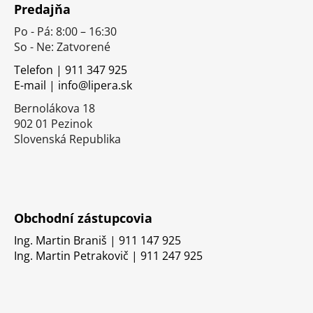
Predajňa
p
Po - Pá: 8:00 – 16:30
ä
So - Ne: Zatvorené
t
i
Telefon | 911 347 925
E-mail | info@lipera.sk
e
Bernolákova 18
902 01 Pezinok
Slovenská Republika
Obchodní zástupcovia
Ing. Martin Braniš | 911 147 925
Ing. Martin Petrakovič | 911 247 925