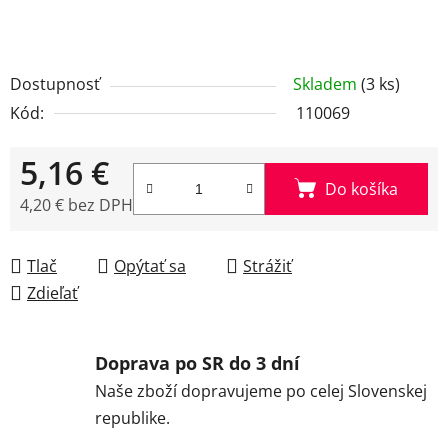
Dostupnosť
Skladem
(3 ks)
Kód:
110069
5,16 €
Do košíka
4,20 € bez DPH
Jednotková cena:
Tlač
Opýtať sa
Strážiť
Zdieľať
Doprava po SR do 3 dní
Naše zboží dopravujeme po celej Slovenskej
republike.