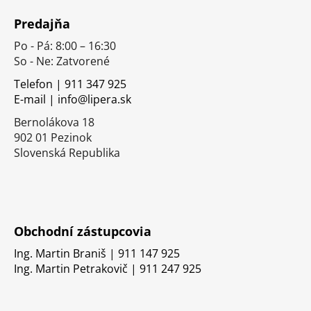
á
Predajňa
p
Po - Pá: 8:00 – 16:30
ä
So - Ne: Zatvorené
t
i
Telefon | 911 347 925
E-mail | info@lipera.sk
e
Bernolákova 18
902 01 Pezinok
Slovenská Republika
Obchodní zástupcovia
Ing. Martin Braniš | 911 147 925
Ing. Martin Petrakovič | 911 247 925