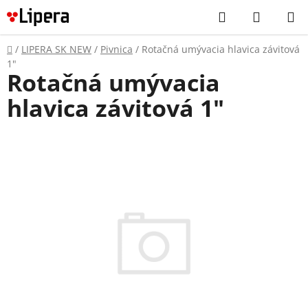
Prejsť
Hľadať
NÁKUP
na
KOŠÍK
obsah
Domov
/
LIPERA SK NEW
/
Pivnica
/
Rotačná umývacia hlavica závitová
1"
Rotačná umývacia
hlavica závitová 1"