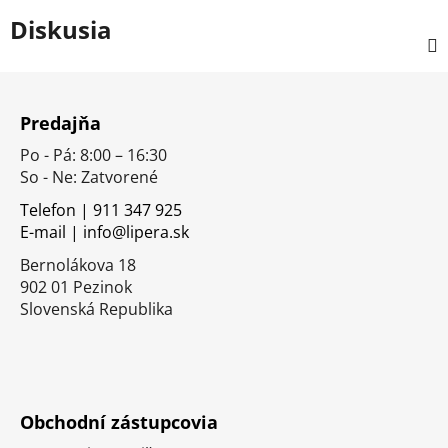
Diskusia
Z
á
Predajňa
p
Po - Pá: 8:00 – 16:30
ä
So - Ne: Zatvorené
t
i
Telefon | 911 347 925
E-mail | info@lipera.sk
e
Bernolákova 18
902 01 Pezinok
Slovenská Republika
Obchodní zástupcovia