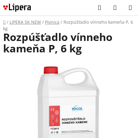
Prejsť
Hľadať
NÁKUP
na
KOŠÍK
obsah
Domov
/
LIPERA SK NEW
/
Pivnica
/
Rozpúšťadlo vínneho kameňa P, 6
kg
Rozpúšťadlo vínneho
kameňa P, 6 kg