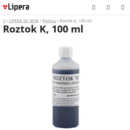
Prejsť
Hľadať
NÁKUP
na
KOŠÍK
obsah
Domov
/
LIPERA SK NEW
/
Pivnica
/
Roztok K, 100 ml
Roztok K, 100 ml