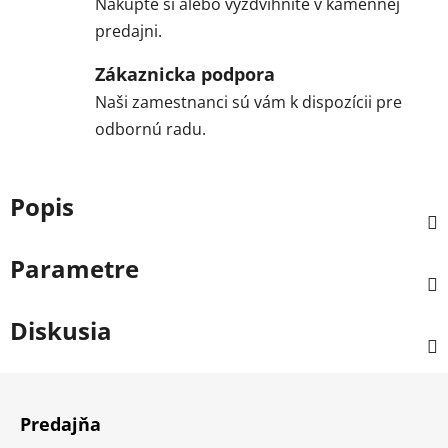
Nakúpte si alebo vyzdvihnite v kamennej
predajni.
Zákaznicka podpora
Naši zamestnanci sú vám k dispozícii pre
odbornú radu.
Popis
Parametre
Diskusia
Z
á
Predajňa
p