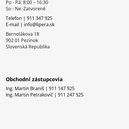
Po - Pá: 8:00 – 16:30
ä
So - Ne: Zatvorené
t
i
Telefon | 911 347 925
E-mail | info@lipera.sk
e
Bernolákova 18
902 01 Pezinok
Slovenská Republika
Obchodní zástupcovia
Ing. Martin Braniš | 911 147 925
Ing. Martin Petrakovič | 911 247 925