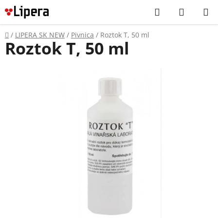
Prejsť
Hľadať
NÁKUP
na
KOŠÍK
obsah
Domov
/
LIPERA SK NEW
/
Pivnica
/
Roztok T, 50 ml
Roztok T, 50 ml