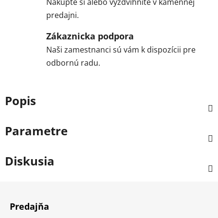
Nakúpte si alebo vyzdvihnite v kamennej
predajni.
Zákaznicka podpora
Naši zamestnanci sú vám k dispozícii pre
odbornú radu.
Popis
Parametre
Diskusia
Z
á
Predajňa
p