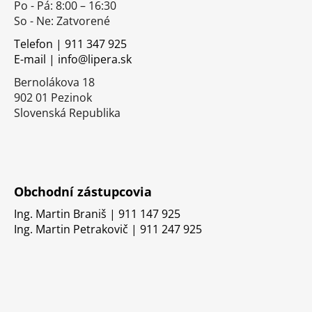
Po - Pá: 8:00 – 16:30
ä
So - Ne: Zatvorené
t
i
Telefon | 911 347 925
E-mail | info@lipera.sk
e
Bernolákova 18
902 01 Pezinok
Slovenská Republika
Obchodní zástupcovia
Ing. Martin Braniš | 911 147 925
Ing. Martin Petrakovič | 911 247 925