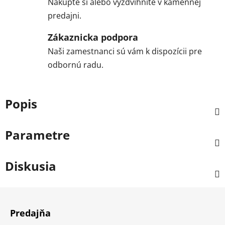
Nakúpte si alebo vyzdvihnite v kamennej
predajni.
Zákaznicka podpora
Naši zamestnanci sú vám k dispozícii pre
odbornú radu.
Popis
Parametre
Diskusia
Z
á
Predajňa
p