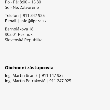
Po - Pá: 8:00 – 16:30
ä
So - Ne: Zatvorené
t
i
Telefon | 911 347 925
E-mail | info@lipera.sk
e
Bernolákova 18
902 01 Pezinok
Slovenská Republika
Obchodní zástupcovia
Ing. Martin Braniš | 911 147 925
Ing. Martin Petrakovič | 911 247 925