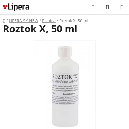
Prejsť
Hľadať
NÁKUP
na
KOŠÍK
obsah
Domov
/
LIPERA SK NEW
/
Pivnica
/
Roztok X, 50 ml
Roztok X, 50 ml