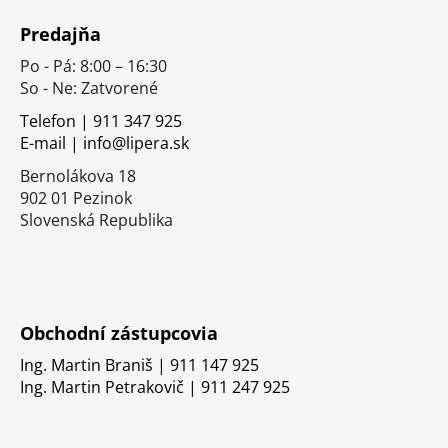
á
Predajňa
p
Po - Pá: 8:00 – 16:30
ä
So - Ne: Zatvorené
t
i
Telefon | 911 347 925
E-mail | info@lipera.sk
e
Bernolákova 18
902 01 Pezinok
Slovenská Republika
Obchodní zástupcovia
Ing. Martin Braniš | 911 147 925
Ing. Martin Petrakovič | 911 247 925