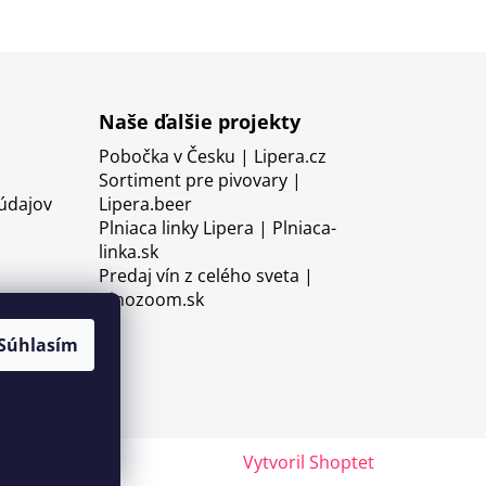
Naše ďalšie projekty
Pobočka v Česku | Lipera.cz
Sortiment pre pivovary |
údajov
Lipera.beer
Plniaca linky Lipera | Plniaca-
linka.sk
Predaj vín z celého sveta |
Vinozoom.sk
Súhlasím
Vytvoril Shoptet