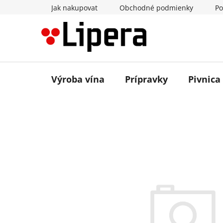
Prejsť
Jak nakupovat
Obchodné podmienky
Po
na
obsah
Výroba vína
Prípravky
Pivnica