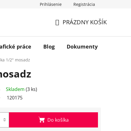
Prihlásenie
Registrácia
PRÁZDNY KOŠÍK
NÁKUPNÝ
KOŠÍK
afické práce
Blog
Dokumenty
Kontakt
jka 1/2" mosadz
mosadz
Skladem
(3 ks)
120175
Do košíka