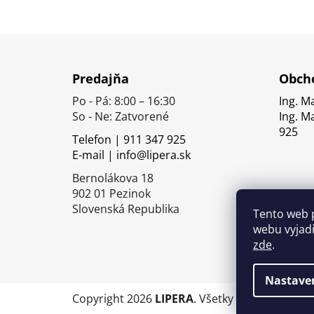
Z
á
Predajňa
Obcho
p
Po - Pá: 8:00 – 16:30
Ing. M
ä
So - Ne: Zatvorené
Ing. M
t
925
Telefon | 911 347 925
i
E-mail | info@lipera.sk
e
Bernolákova 18
902 01 Pezinok
Slovenská Republika
Tento web 
webu vyjadř
zde
.
Nastave
Copyright 2026
LIPERA
. Všetky práva vyhrade