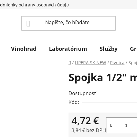
dmienky ochrany osobných údajov
Vinohrad
Laboratórium
Služby
Gr
Domov
/
LIPERA SK NEW
/
Pivnica
/
Spo
Spojka 1/2" 
Dostupnosť
Kód:
4,72 €
3,84 € bez DPH