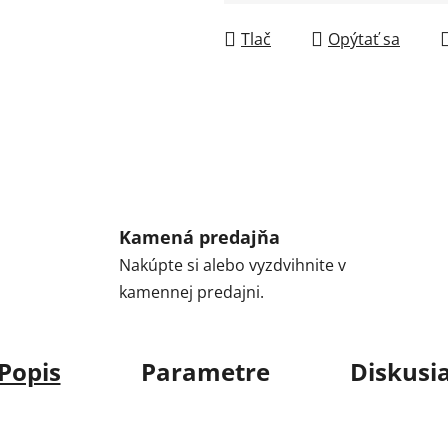
Jednotková cena:
Tlač
Opýtať sa
Kamená predajňa
Nakúpte si alebo vyzdvihnite v
kamennej predajni.
Popis
Parametre
Diskusi