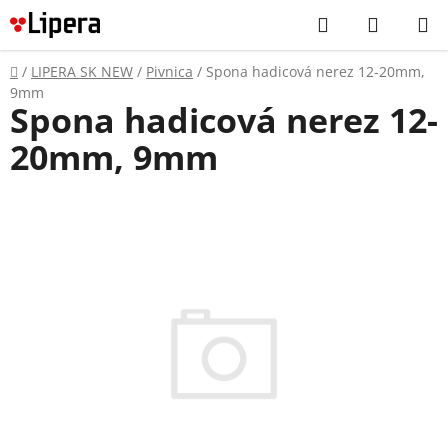
Prejsť
Hľadať
NÁKUP
na
KOŠÍK
obsah
Domov
/
LIPERA SK NEW
/
Pivnica
/
Spona hadicová nerez 12-20mm,
9mm
Spona hadicová nerez 12-
20mm, 9mm