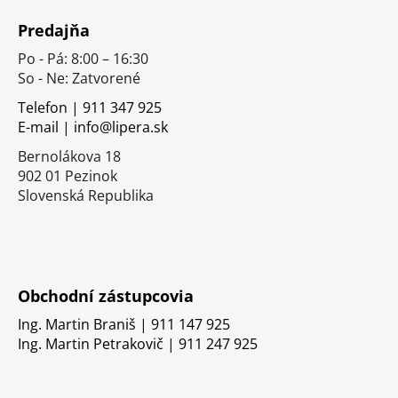
á
Predajňa
p
Po - Pá: 8:00 – 16:30
ä
So - Ne: Zatvorené
t
i
Telefon | 911 347 925
E-mail | info@lipera.sk
e
Bernolákova 18
902 01 Pezinok
Slovenská Republika
Obchodní zástupcovia
Ing. Martin Braniš | 911 147 925
Ing. Martin Petrakovič | 911 247 925