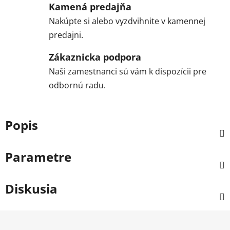
Kamená predajňa
Nakúpte si alebo vyzdvihnite v kamennej
predajni.
Zákaznicka podpora
Naši zamestnanci sú vám k dispozícii pre
odbornú radu.
Popis
Parametre
Diskusia
Z
á