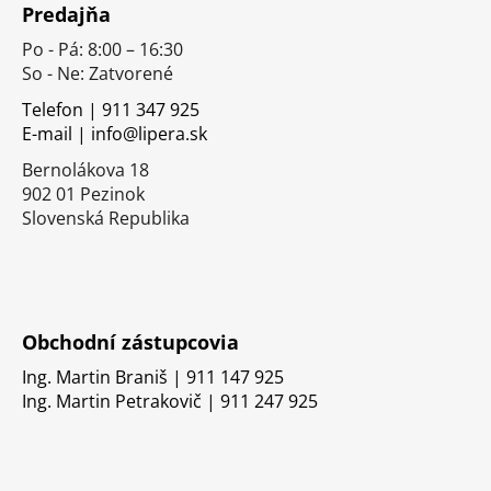
Predajňa
p
Po - Pá: 8:00 – 16:30
ä
So - Ne: Zatvorené
t
i
Telefon | 911 347 925
E-mail | info@lipera.sk
e
Bernolákova 18
902 01 Pezinok
Slovenská Republika
Obchodní zástupcovia
Ing. Martin Braniš | 911 147 925
Ing. Martin Petrakovič | 911 247 925