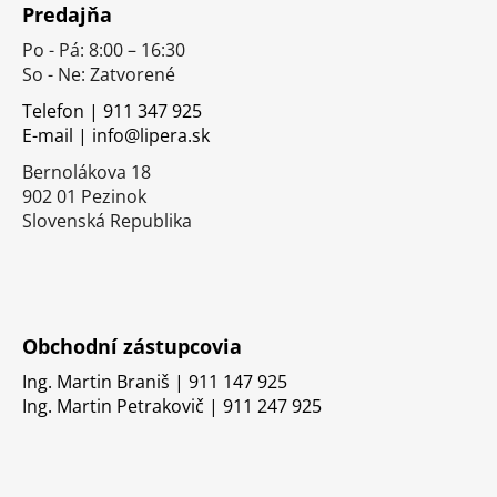
Predajňa
p
Po - Pá: 8:00 – 16:30
ä
So - Ne: Zatvorené
t
i
Telefon | 911 347 925
E-mail | info@lipera.sk
e
Bernolákova 18
902 01 Pezinok
Slovenská Republika
Obchodní zástupcovia
Ing. Martin Braniš | 911 147 925
Ing. Martin Petrakovič | 911 247 925