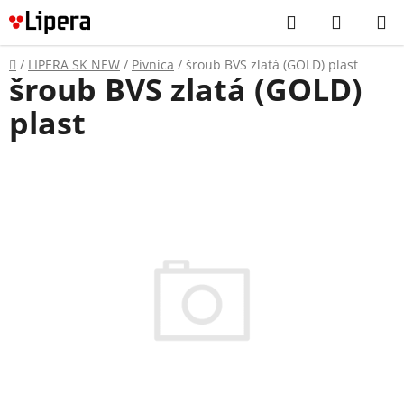
Prejsť
Hľadať
NÁKUP
na
KOŠÍK
obsah
Domov
/
LIPERA SK NEW
/
Pivnica
/
šroub BVS zlatá (GOLD) plast
šroub BVS zlatá (GOLD)
plast