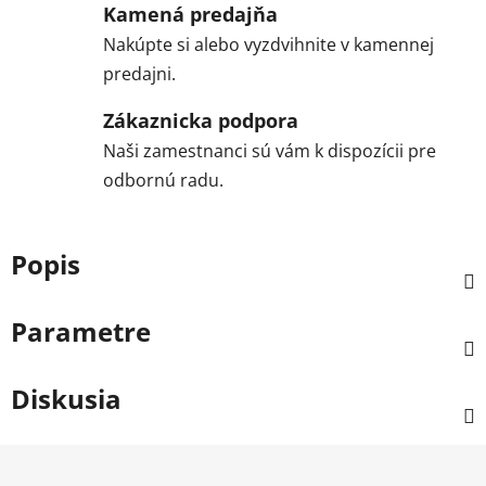
Kamená predajňa
Nakúpte si alebo vyzdvihnite v kamennej
predajni.
Zákaznicka podpora
Naši zamestnanci sú vám k dispozícii pre
odbornú radu.
Popis
Parametre
Diskusia
Z
á