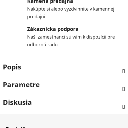
Kamená predajňa
Nakúpte si alebo vyzdvihnite v kamennej
predajni.
Zákaznicka podpora
Naši zamestnanci sú vám k dispozícii pre
odbornú radu.
Popis
Parametre
Diskusia
Z
á