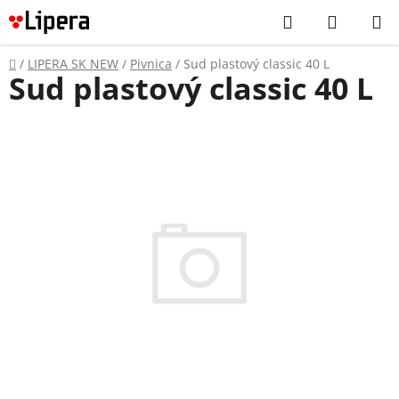
Prejsť
Hľadať
NÁKUP
na
KOŠÍK
obsah
Domov
/
LIPERA SK NEW
/
Pivnica
/
Sud plastový classic 40 L
Sud plastový classic 40 L