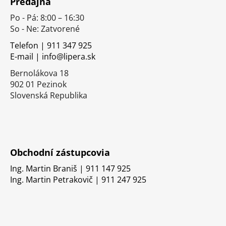
Predajňa
p
Po - Pá: 8:00 – 16:30
ä
So - Ne: Zatvorené
t
i
Telefon | 911 347 925
E-mail | info@lipera.sk
e
Bernolákova 18
902 01 Pezinok
Slovenská Republika
Obchodní zástupcovia
Ing. Martin Braniš | 911 147 925
Ing. Martin Petrakovič | 911 247 925