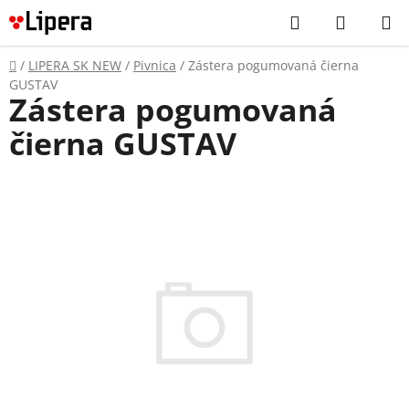
Prejsť
Hľadať
NÁKUP
na
KOŠÍK
obsah
Domov
/
LIPERA SK NEW
/
Pivnica
/
Zástera pogumovaná čierna
GUSTAV
Zástera pogumovaná
čierna GUSTAV