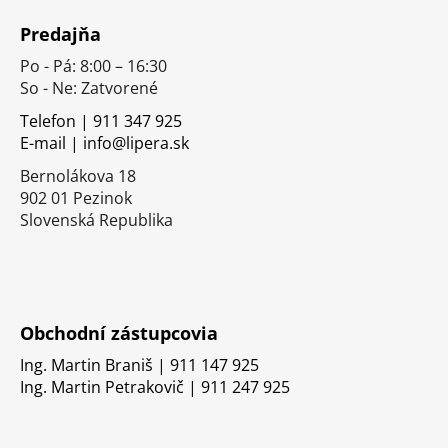
á
Predajňa
p
Po - Pá: 8:00 – 16:30
ä
So - Ne: Zatvorené
t
i
Telefon | 911 347 925
E-mail | info@lipera.sk
e
Bernolákova 18
902 01 Pezinok
Slovenská Republika
Obchodní zástupcovia
Ing. Martin Braniš | 911 147 925
Ing. Martin Petrakovič | 911 247 925