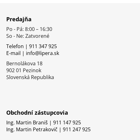
Z
á
Predajňa
p
Po - Pá: 8:00 – 16:30
ä
So - Ne: Zatvorené
t
i
Telefon | 911 347 925
E-mail | info@lipera.sk
e
Bernolákova 18
902 01 Pezinok
Slovenská Republika
Obchodní zástupcovia
Ing. Martin Braniš | 911 147 925
Ing. Martin Petrakovič | 911 247 925