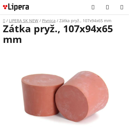
Prejsť
Hľadať
NÁKUP
na
KOŠÍK
obsah
Domov
/
LIPERA SK NEW
/
Pivnica
/
Zátka pryž., 107x94x65 mm
Zátka pryž., 107x94x65
mm