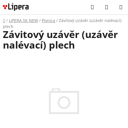
Prejsť
Hľadať
NÁKUP
na
KOŠÍK
obsah
Domov
/
LIPERA SK NEW
/
Pivnica
/
Závitový uzávěr (uzávěr nalévací)
plech
Závitový uzávěr (uzávěr
nalévací) plech