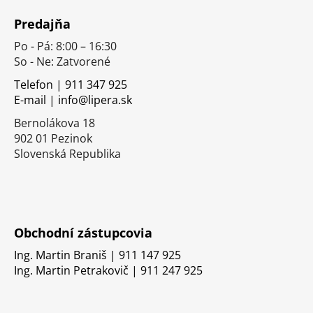
á
Predajňa
p
Po - Pá: 8:00 – 16:30
ä
So - Ne: Zatvorené
t
i
Telefon | 911 347 925
E-mail | info@lipera.sk
e
Bernolákova 18
902 01 Pezinok
Slovenská Republika
Obchodní zástupcovia
Ing. Martin Braniš | 911 147 925
Ing. Martin Petrakovič | 911 247 925