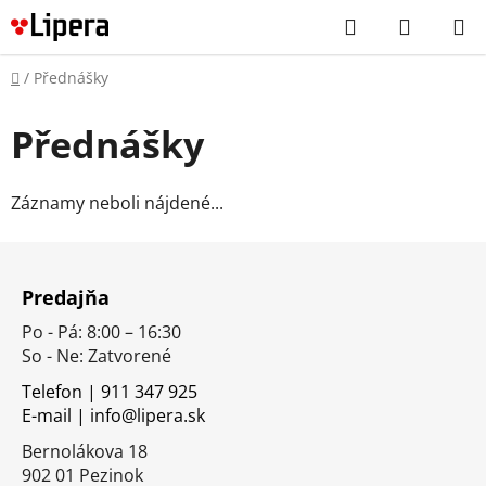
Prejsť
Hľadať
NÁKUP
na
KOŠÍK
obsah
Domov
/
Přednášky
Přednášky
Záznamy neboli nájdené...
Z
á
Predajňa
p
Po - Pá: 8:00 – 16:30
ä
So - Ne: Zatvorené
t
i
Telefon | 911 347 925
E-mail | info@lipera.sk
e
Bernolákova 18
902 01 Pezinok