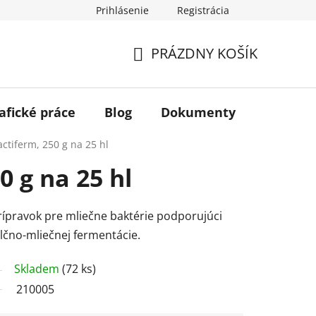
Prihlásenie
Registrácia
PRÁZDNY KOŠÍK
NÁKUPNÝ
KOŠÍK
afické práce
Blog
Dokumenty
Kontakt
actiferm, 250 g na 25 hl
0 g na 25 hl
rípravok pre mliečne baktérie podporujúci
lčno-mliečnej fermentácie.
Skladem
(72 ks)
210005