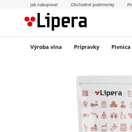
Prejsť
Jak nakupovat
Obchodné podmienky
Po
na
obsah
Výroba vína
Prípravky
Pivnica