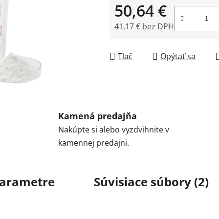
50,64 €
41,17 € bez DPH
Jednotková cena:
Tlač
Opýtať sa
Kamená predajňa
Nakúpte si alebo vyzdvihnite v
kamennej predajni.
arametre
Súvisiace súbory (2)