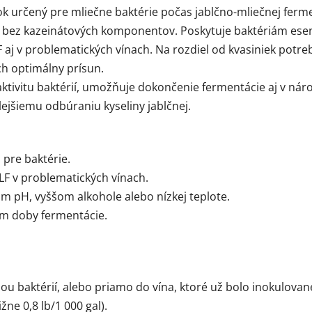
ok určený pre mliečne baktérie počas jablčno-mliečnej fer
k bez kazeinátových komponentov. Poskytuje baktériám esenc
aj v problematických vínach. Na rozdiel od kvasiniek potre
ch optimálny prísun.
ktivitu baktérií, umožňuje dokončenie fermentácie aj v ná
ejšiemu odbúraniu kyseliny jablčnej.
 pre baktérie.
LF v problematických vínach.
om pH, vyššom alkohole alebo nízkej teplote.
ním doby fermentácie.
ou baktérií, alebo priamo do vína, ktoré už bolo inokulovan
ne 0,8 lb/1 000 gal).