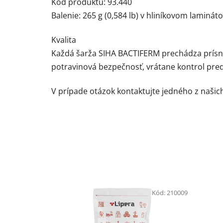
Kód produktu: 93.440
Balenie: 265 g (0,584 lb) v hliníkovom laminá
Kvalita
Každá šarža SIHA BACTIFERM prechádza prísno
potravinová bezpečnosť, vrátane kontrol pred 
V prípade otázok kontaktujte jedného z naši
Kód:
210009