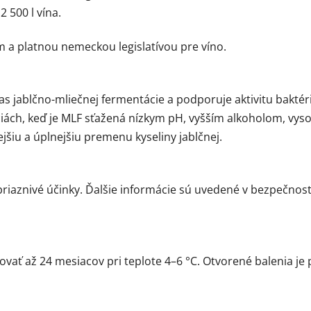
2 500 l vína.
m a platnou nemeckou legislatívou pre víno.
ablčno-mliečnej fermentácie a podporuje aktivitu baktérií
iách, keď je MLF sťažená nízkym pH, vyšším alkoholom, vyso
šiu a úplnejšiu premenu kyseliny jablčnej.
priaznivé účinky. Ďalšie informácie sú uvedené v bezpečno
ť až 24 mesiacov pri teplote 4–6 °C. Otvorené balenia je 