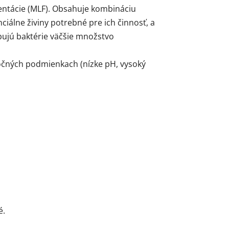
mentácie (MLF). Obsahuje kombináciu
iálne živiny potrebné pre ich činnosť, a
bujú baktérie väčšie množstvo
ročných podmienkach (nízke pH, vysoký
é.