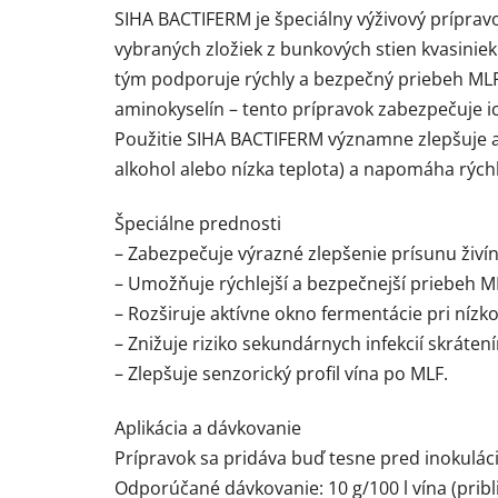
SIHA BACTIFERM je špeciálny výživový príprav
vybraných zložiek z bunkových stien kvasinie
tým podporuje rýchly a bezpečný priebeh MLF 
aminokyselín – tento prípravok zabezpečuje i
Použitie SIHA BACTIFERM významne zlepšuje a
alkohol alebo nízka teplota) a napomáha rýchl
Špeciálne prednosti
– Zabezpečuje výrazné zlepšenie prísunu živín
– Umožňuje rýchlejší a bezpečnejší priebeh M
– Rozširuje aktívne okno fermentácie pri nízk
– Znižuje riziko sekundárnych infekcií skráte
– Zlepšuje senzorický profil vína po MLF.
Aplikácia a dávkovanie
Prípravok sa pridáva buď tesne pred inokuláci
Odporúčané dávkovanie: 10 g/100 l vína (približ