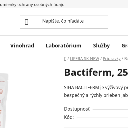
dmienky ochrany osobných údajov
Vinohrad
Laboratórium
Služby
Gr
Domov
/
LIPERA SK NEW
/
Prípravky
/
B
Bactiferm, 25
SIHA BACTIFERM je výživový p
bezpečný a rýchly priebeh jab
Dostupnosť
Kód: