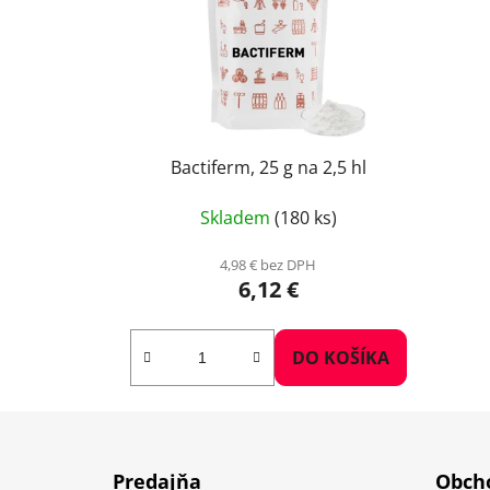
Bactiferm, 25 g na 2,5 hl
Skladem
(180 ks)
4,98 € bez DPH
6,12 €
DO KOŠÍKA
Z
á
Predajňa
Obcho