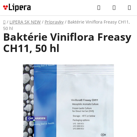
Prejsť
Hľadať
NÁKUP
na
KOŠÍK
obsah
Domov
/
LIPERA SK NEW
/
Prípravky
/
Baktérie Viniflora Freasy CH11,
50 hl
Baktérie Viniflora Freasy
CH11, 50 hl