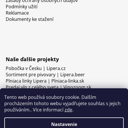
Zásady ochrany osobných údajov
Podmínky užití
Reklamace
Dokumenty ke stažení
Naše ďalšie projekty
Pobočka v Česku | Lipera.cz
Sortiment pre pivovary | Lipera.beer
Plniaca linky Lipera | Plniaca-linka.sk
Predaj vín z celého sveta | Vinozoom.sk
Tento web používá soubory cookie. Dalším
procházením tohoto webu vyjadřujete souhlas s jejich
používáním.. Více informací
zde
.
Nastavenie