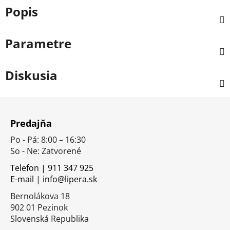
Popis
Parametre
Diskusia
Z
á
Predajňa
p
Po - Pá: 8:00 – 16:30
ä
So - Ne: Zatvorené
t
i
Telefon | 911 347 925
E-mail | info@lipera.sk
e
Bernolákova 18
902 01 Pezinok
Slovenská Republika