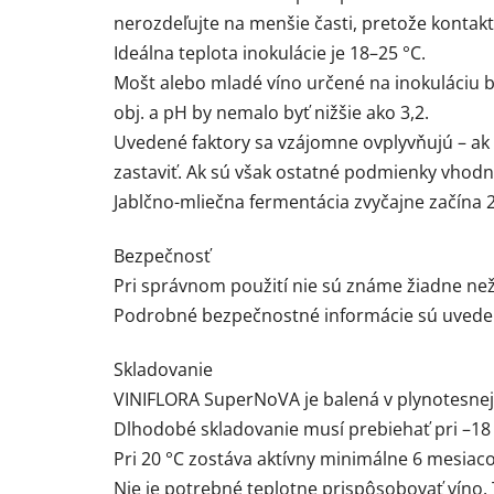
nerozdeľujte na menšie časti, pretože konta
Ideálna teplota inokulácie je 18–25 °C.
Mošt alebo mladé víno určené na inokuláciu 
obj. a pH by nemalo byť nižšie ako 3,2.
Uvedené faktory sa vzájomne ovplyvňujú – ak
zastaviť. Ak sú však ostatné podmienky vhodné
Jablčno-mliečna fermentácia zvyčajne začína 2
Bezpečnosť
Pri správnom použití nie sú známe žiadne než
Podrobné bezpečnostné informácie sú uvede
Skladovanie
VINIFLORA SuperNoVA je balená v plynotesnej a
Dlhodobé skladovanie musí prebiehať pri –18 
Pri 20 °C zostáva aktívny minimálne 6 mesiaco
Nie je potrebné teplotne prispôsobovať víno.