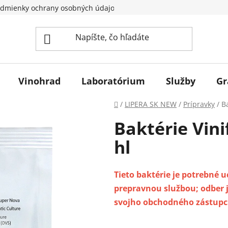
dmienky ochrany osobných údajov
Vinohrad
Laboratórium
Služby
Gr
Domov
/
LIPERA SK NEW
/
Prípravky
/
B
Baktérie Vin
hl
Tieto baktérie je potrebné 
prepravnou službou; odber j
svojho obchodného zástupcu