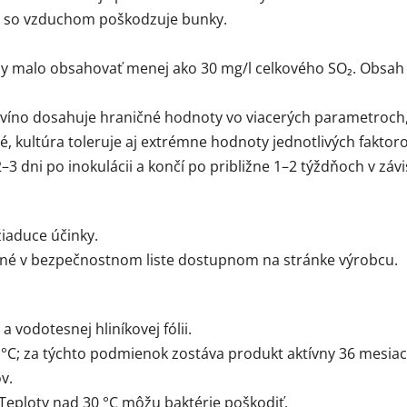
kt so vzduchom poškodzuje bunky.
by malo obsahovať menej ako 30 mg/l celkového SO₂. Obsah
 víno dosahuje hraničné hodnoty vo viacerých parametroch
, kultúra toleruje aj extrémne hodnoty jednotlivých faktoro
–3 dni po inokulácii a končí po približne 1–2 týždňoch v záv
iaduce účinky.
né v bezpečnostnom liste dostupnom na stránke výrobcu.
 vodotesnej hliníkovej fólii.
°C; za týchto podmienok zostáva produkt aktívny 36 mesiac
v.
 Teploty nad 30 °C môžu baktérie poškodiť.