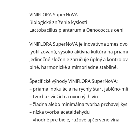
VINIFLORA SuperNoVA
Biologické zníženie kyslosti
Lactobacillus plantarum a Oenococcus oeni
VINIFLORA SuperNoVA je inovatívna zmes dvoc
lyofilizovaná, vysoko aktívna kultúra na priam
Jedinečné zloženie zaručuje úplný a kontrolo
plné, harmonické a mimoriadne stabilné.
Špecifické výhody VINIFLORA SuperNoVA:
– priama inokulácia na rýchly štart jablčno-ml
– tvorba sviežich a ovocných vín
– žiadna alebo minimálna tvorba prchavej kys
– nízka tvorba acetaldehydu
– vhodné pre biele, ružové aj červené vína