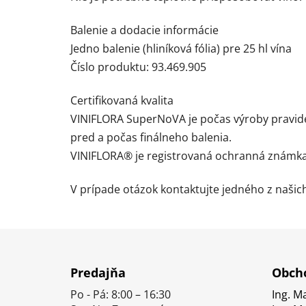
Balenie a dodacie informácie
Jedno balenie (hliníková fólia) pre 25 hl vína
Číslo produktu: 93.469.905
Certifikovaná kvalita
VINIFLORA SuperNoVA je počas výroby pravidel
pred a počas finálneho balenia.
VINIFLORA® je registrovaná ochranná známka 
V prípade otázok kontaktujte jedného z naši
Z
á
Predajňa
Obcho
p
Po - Pá: 8:00 – 16:30
Ing. M
ä