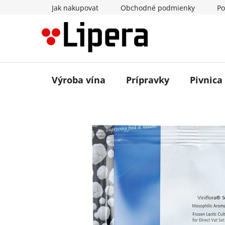
Prejsť
Jak nakupovat
Obchodné podmienky
Po
na
obsah
Výroba vína
Prípravky
Pivnica