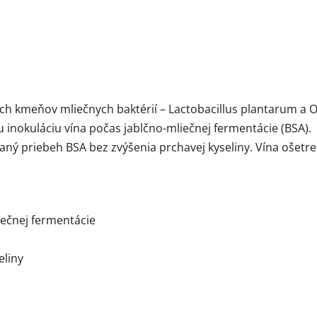
h kmeňov mliečnych baktérií – Lactobacillus plantarum a 
u inokuláciu vína počas jablčno-mliečnej fermentácie (BSA).
vaný priebeh BSA bez zvýšenia prchavej kyseliny. Vína oše
iečnej fermentácie
eliny