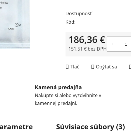
Dostupnosť
Kód:
186,36 €
151,51 € bez DPH
Jednotková cena:
Tlač
Opýtať sa
Kamená predajňa
Nakúpte si alebo vyzdvihnite v
kamennej predajni.
arametre
Súvisiace súbory (3)