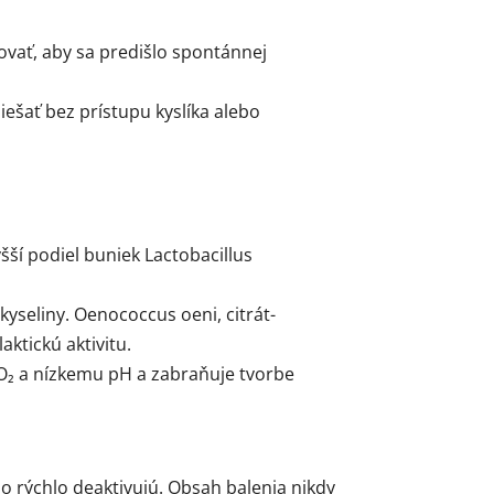
vať, aby sa predišlo spontánnej
ešať bez prístupu kyslíka alebo
ší podiel buniek Lactobacillus
yseliny. Oenococcus oeni, citrát-
ktickú aktivitu.
SO₂ a nízkemu pH a zabraňuje tvorbe
o rýchlo deaktivujú. Obsah balenia nikdy