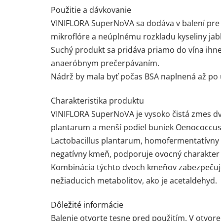
Použitie a dávkovanie
VINIFLORA SuperNoVA sa dodáva v balení pre 2
mikroflóre a neúplnému rozkladu kyseliny jabl
Suchý produkt sa pridáva priamo do vína ihne
anaeróbnym prečerpávaním.
Nádrž by mala byť počas BSA naplnená až po 
Charakteristika produktu
VINIFLORA SuperNoVA je vysoko čistá zmes dvo
plantarum a menší podiel buniek Oenococcus
Lactobacillus plantarum, homofermentatívny k
negatívny kmeň, podporuje ovocný charakter ví
Kombinácia týchto dvoch kmeňov zabezpečuje 
nežiaducich metabolitov, ako je acetaldehyd.
Dôležité informácie
Balenie otvorte tesne pred použitím. V otvore