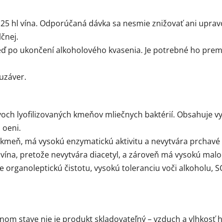
5 hl vína. Odporúčaná dávka sa nesmie znižovať ani upravo
čnej.
ď po ukončení alkoholového kvasenia. Je potrebné ho premi
uzáver.
ch lyofilizovaných kmeňov mliečnych baktérií. Obsahuje vyš
 oeni.
meň, má vysokú enzymatickú aktivitu a nevytvára prchavé k
na, pretože nevytvára diacetyl, a zároveň má vysokú malola
organoleptickú čistotu, vysokú toleranciu voči alkoholu, 
nom stave nie je produkt skladovateľný – vzduch a vlhkosť h