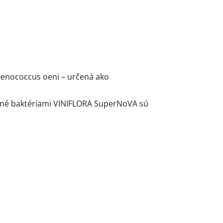
Oenococcus oeni – určená ako
trené baktériami VINIFLORA SuperNoVA sú