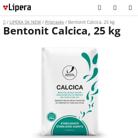
Prejsť
Hľadať
NÁKUP
na
KOŠÍK
obsah
Domov
/
LIPERA SK NEW
/
Prípravky
/
Bentonit Calcica, 25 kg
Bentonit Calcica, 25 kg