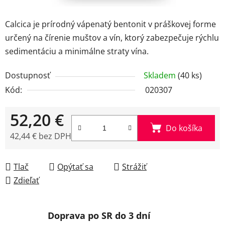
Calcica je prírodný vápenatý bentonit v práškovej forme
určený na čírenie muštov a vín, ktorý zabezpečuje rýchlu
sedimentáciu a minimálne straty vína.
Dostupnosť
Skladem
(40 ks)
Kód:
020307
52,20 €
Do košíka
42,44 € bez DPH
Jednotková cena:
Tlač
Opýtať sa
Strážiť
Zdieľať
Doprava po SR do 3 dní