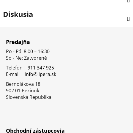
Diskusia
Z
á
Predajňa
p
Po - Pá: 8:00 – 16:30
ä
So - Ne: Zatvorené
t
i
Telefon | 911 347 925
E-mail | info@lipera.sk
e
Bernolákova 18
902 01 Pezinok
Slovenská Republika
Obchodní zástupcovia