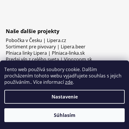
Naše ďalšie projekty
Pobočka v Česku | Lipera.cz
Sortiment pre pivovary | Lipera.beer
Plniaca linky Lipera | Plniaca-linka.sk
Predaj vín z celého sveta | Vinozoom.sk
Tento web používá soubory cookie. Dalším
procházením tohoto webu vyjadřujete souhlas s jejich
používáním.. Více informací
zde
.
Nastavenie
Súhlasím
Vytvoril Shoptet
Copyright 2026
LIPERA
. Všetky práva vyhradené.