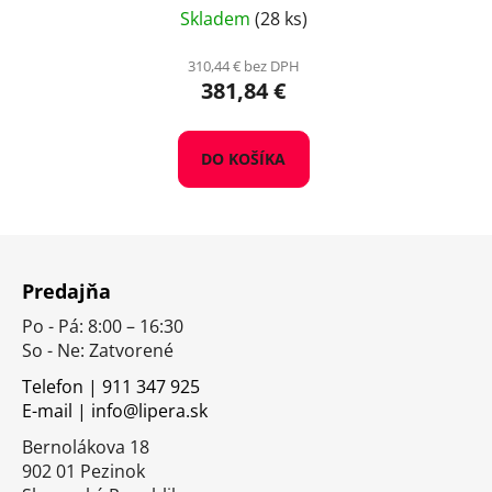
Skladem
(28 ks)
310,44 € bez DPH
381,84 €
DO KOŠÍKA
Z
á
Predajňa
p
Po - Pá: 8:00 – 16:30
ä
So - Ne: Zatvorené
t
i
Telefon | 911 347 925
E-mail | info@lipera.sk
e
Bernolákova 18
902 01 Pezinok