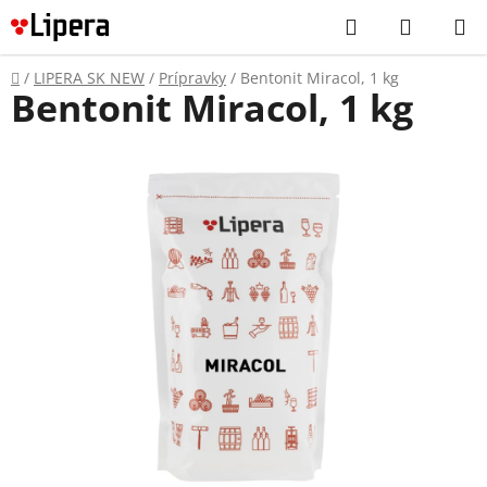
Prejsť
Hľadať
NÁKUP
na
KOŠÍK
obsah
Domov
/
LIPERA SK NEW
/
Prípravky
/
Bentonit Miracol, 1 kg
Bentonit Miracol, 1 kg