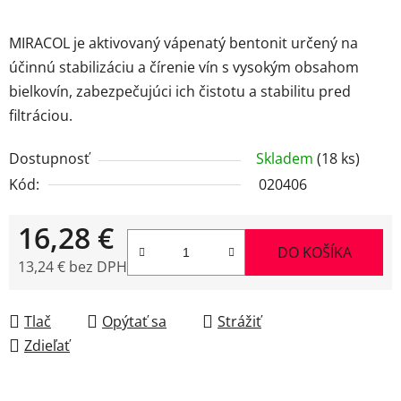
MIRACOL je aktivovaný vápenatý bentonit určený na
účinnú stabilizáciu a čírenie vín s vysokým obsahom
bielkovín, zabezpečujúci ich čistotu a stabilitu pred
filtráciou.
Dostupnosť
Skladem
(18 ks)
Kód:
020406
16,28 €
DO KOŠÍKA
13,24 € bez DPH
Jednotková cena:
Tlač
Opýtať sa
Strážiť
Zdieľať