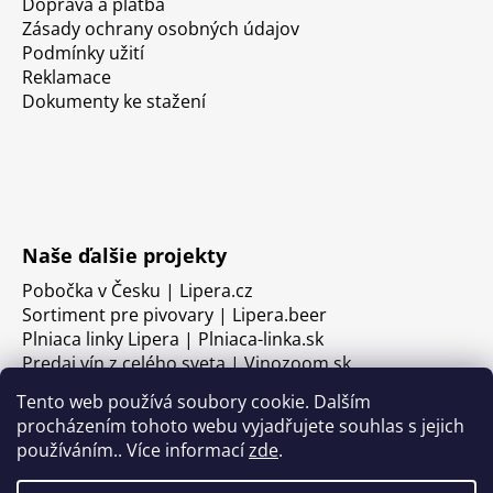
Doprava a platba
Zásady ochrany osobných údajov
Podmínky užití
Reklamace
Dokumenty ke stažení
Naše ďalšie projekty
Pobočka v Česku | Lipera.cz
Sortiment pre pivovary | Lipera.beer
Plniaca linky Lipera | Plniaca-linka.sk
Predaj vín z celého sveta | Vinozoom.sk
Tento web používá soubory cookie. Dalším
procházením tohoto webu vyjadřujete souhlas s jejich
používáním.. Více informací
zde
.