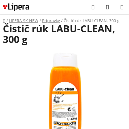
Prejsť
Hľadať
NÁKUP
na
KOŠÍK
obsah
Domov
/
LIPERA SK NEW
/
Prípravky
/
Čistič rúk LABU-CLEAN, 300 g
Čistič rúk LABU-CLEAN,
300 g