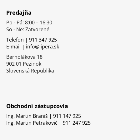
Z
á
Predajňa
p
Po - Pá: 8:00 – 16:30
ä
So - Ne: Zatvorené
t
i
Telefon | 911 347 925
E-mail | info@lipera.sk
e
Bernolákova 18
902 01 Pezinok
Slovenská Republika
Obchodní zástupcovia
Ing. Martin Braniš | 911 147 925
Ing. Martin Petrakovič | 911 247 925