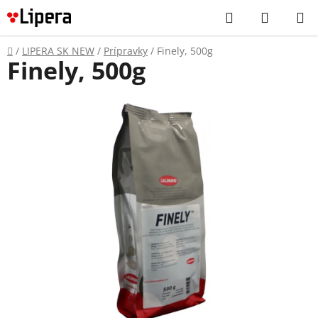
Prejsť
Hľadať
NÁKUP
na
KOŠÍK
obsah
Domov
/
LIPERA SK NEW
/
Prípravky
/
Finely, 500g
Finely, 500g