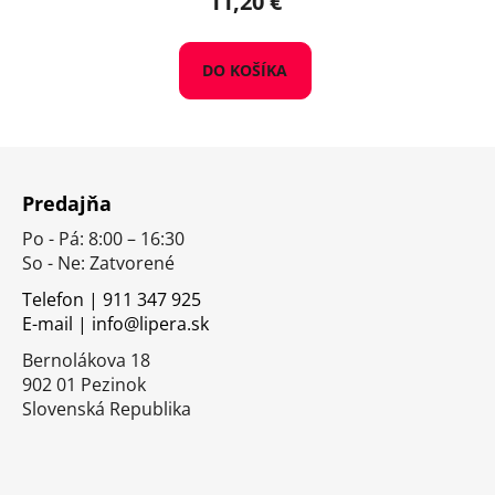
11,20 €
DO KOŠÍKA
Z
á
Predajňa
p
Po - Pá: 8:00 – 16:30
ä
So - Ne: Zatvorené
t
i
Telefon | 911 347 925
E-mail | info@lipera.sk
e
Bernolákova 18
902 01 Pezinok
Slovenská Republika