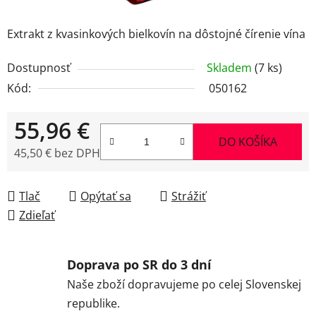
Extrakt z kvasinkových bielkovín na dôstojné čírenie vína
Dostupnosť
Skladem
(7 ks)
Kód:
050162
55,96 €
DO KOŠÍKA
45,50 € bez DPH
Jednotková cena:
Tlač
Opýtať sa
Strážiť
Zdieľať
Doprava po SR do 3 dní
Naše zboží dopravujeme po celej Slovenskej
republike.