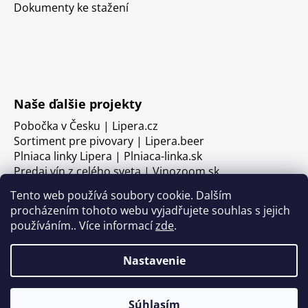
Dokumenty ke stažení
Naše ďalšie projekty
Pobočka v Česku | Lipera.cz
Sortiment pre pivovary | Lipera.beer
Plniaca linky Lipera | Plniaca-linka.sk
Predaj vín z celého sveta | Vinozoom.sk
Tento web používá soubory cookie. Dalším
procházením tohoto webu vyjadřujete souhlas s jejich
používáním.. Více informací
zde
.
Nastavenie
Súhlasím