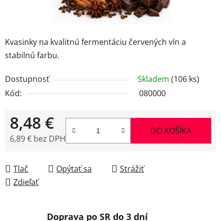
Kvasinky na kvalitnú fermentáciu červených vín a
stabilnú farbu.
Dostupnosť
Skladem
(106 ks)
Kód:
080000
8,48 €
DO KOŠÍKA
6,89 € bez DPH
Jednotková cena:
Tlač
Opýtať sa
Strážiť
Zdieľať
Doprava po SR do 3 dní