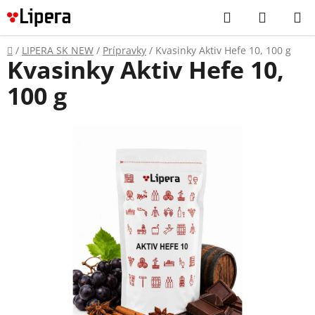
Prejsť
Hľadať
NÁKUP
na
KOŠÍK
obsah
Domov
/
LIPERA SK NEW
/
Prípravky
/
Kvasinky Aktiv Hefe 10, 100 g
Kvasinky Aktiv Hefe 10,
100 g