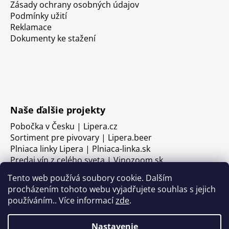
Zásady ochrany osobných údajov
Podmínky užití
Reklamace
Dokumenty ke stažení
Naše ďalšie projekty
Pobočka v Česku | Lipera.cz
Sortiment pre pivovary | Lipera.beer
Plniaca linky Lipera | Plniaca-linka.sk
Predaj vín z celého sveta | Vinozoom.sk
Tento web používá soubory cookie. Dalším
procházením tohoto webu vyjadřujete souhlas s jejich
používáním.. Více informací
zde
.
Nastavenie