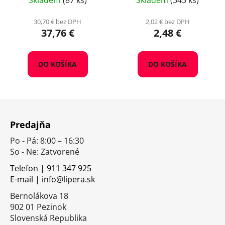
Skladem
(87 ks)
Skladem
(345 ks)
30,70 € bez DPH
2,02 € bez DPH
37,76 €
2,48 €
DO KOŠÍKA
DO KOŠÍKA
Z
á
Predajňa
p
Po - Pá: 8:00 – 16:30
ä
So - Ne: Zatvorené
t
i
Telefon | 911 347 925
E-mail | info@lipera.sk
e
Bernolákova 18
902 01 Pezinok
Slovenská Republika