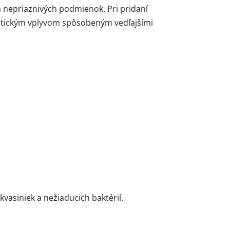
a nepriaznivých podmienok. Pri pridaní
matickým vplyvom spôsobeným vedľajšími
vasiniek a nežiaducich baktérií.