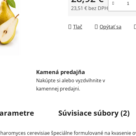
23,51 € bez DPH
Jednotková cena:
Tlač
Opýtať sa
Kamená predajňa
Nakúpte si alebo vyzdvihnite v
kamennej predajni.
arametre
Súvisiace súbory (2)
accharomyces cerevisiae špeciálne formulované na kvasenie 