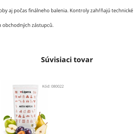
by aj počas finálneho balenia. Kontroly zahŕňajú technické 
ch obchodných zástupců.
Súvisiaci tovar
Kód:
080022