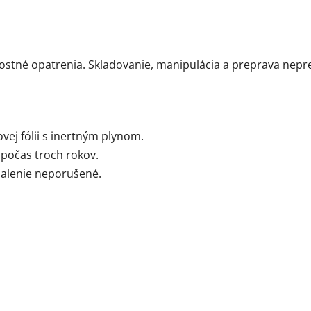
tné opatrenia. Skladovanie, manipulácia a preprava nepred
ovej fólii s inertným plynom.
počas troch rokov.
balenie neporušené.