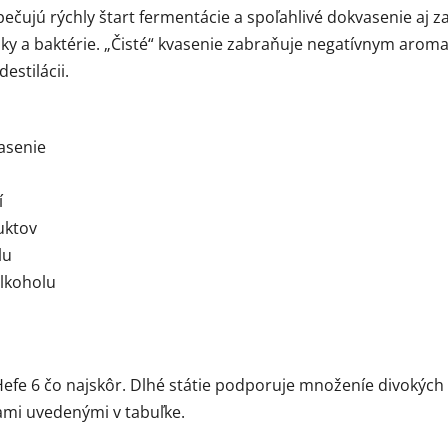
čujú rýchly štart fermentácie a spoľahlivé dokvasenie aj z
inky a baktérie. „Čisté“ kvasenie zabraňuje negatívnym aro
estilácii.
asenie
í
uktov
lu
alkoholu
fe 6 čo najskôr. Dlhé státie podporuje množeníe divokých k
mi uvedenými v tabuľke.