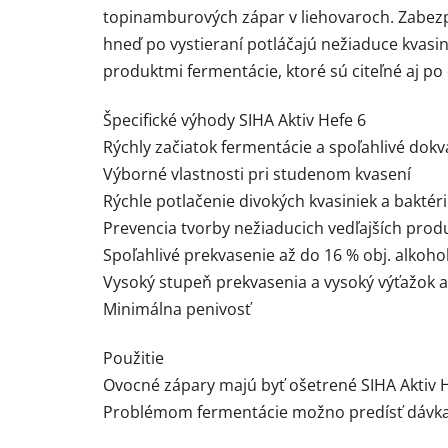
topinamburových zápar v liehovaroch. Zabezpe
hneď po vystieraní potláčajú nežiaduce kvas
produktmi fermentácie, ktoré sú citeľné aj po d
Špecifické výhody SIHA Aktiv Hefe 6
Rýchly začiatok fermentácie a spoľahlivé dokv
Výborné vlastnosti pri studenom kvasení
Rýchle potlačenie divokých kvasiniek a baktéri
Prevencia tvorby nežiaducich vedľajších prod
Spoľahlivé prekvasenie až do 16 % obj. alkoho
Vysoký stupeň prekvasenia a vysoký výťažok 
Minimálna penivosť
Použitie
Ovocné zápary majú byť ošetrené SIHA Aktiv He
Problémom fermentácie možno predísť dávka