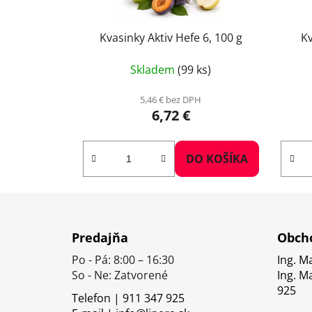
Kvasinky Aktiv Hefe 6, 100 g
Kv
Skladem
(99 ks)
5,46 € bez DPH
6,72 €
DO KOŠÍKA
Z
á
Predajňa
Obcho
p
Po - Pá: 8:00 – 16:30
Ing. M
ä
So - Ne: Zatvorené
Ing. M
t
925
Telefon | 911 347 925
i