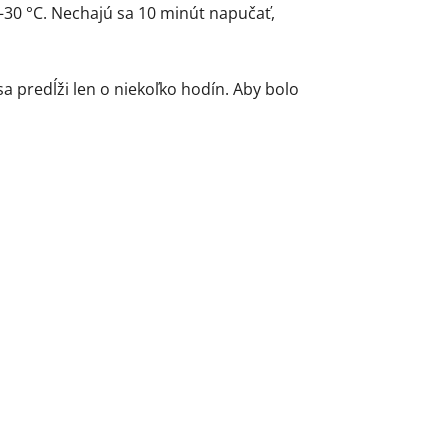
–30 °C. Nechajú sa 10 minút napučať,
a predĺži len o niekoľko hodín. Aby bolo