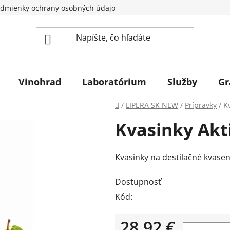
dmienky ochrany osobných údajov
Vinohrad
Laboratórium
Služby
Gr
Domov
/
LIPERA SK NEW
/
Prípravky
/
K
Kvasinky Akti
Kvasinky na destilačné kvase
Dostupnosť
Kód:
28,92 €