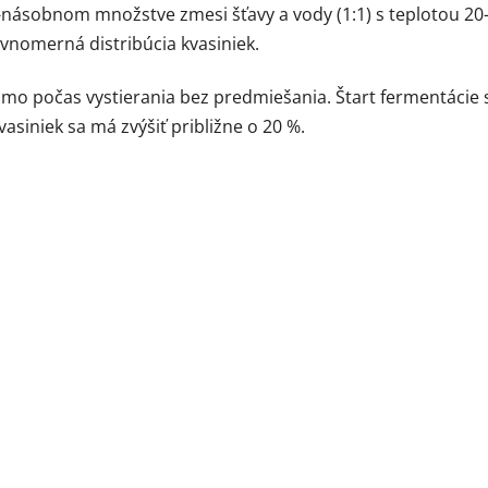
10-násobnom množstve zmesi šťavy a vody (1:1) s teplotou 20
ovnomerná distribúcia kvasiniek.
amo počas vystierania bez predmiešania. Štart fermentácie s
siniek sa má zvýšiť približne o 20 %.