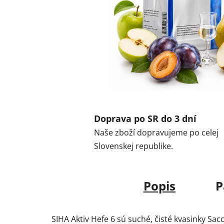
Doprava po SR do 3 dní
Naše zboží dopravujeme po celej
Slovenskej republike.
Popis
P
SIHA Aktiv Hefe 6 sú suché, čisté kvasinky S