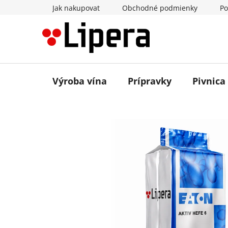
Prejsť
Jak nakupovat
Obchodné podmienky
Po
na
obsah
Výroba vína
Prípravky
Pivnica