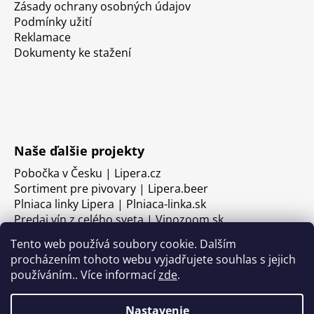
Zásady ochrany osobných údajov
Podmínky užití
Reklamace
Dokumenty ke stažení
Naše ďalšie projekty
Pobočka v Česku | Lipera.cz
Sortiment pre pivovary | Lipera.beer
Plniaca linky Lipera | Plniaca-linka.sk
Predaj vín z celého sveta | Vinozoom.sk
Tento web používá soubory cookie. Dalším
procházením tohoto webu vyjadřujete souhlas s jejich
používáním.. Více informací
zde
.
Nastavenie