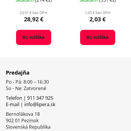
Skladem
(214 ks)
Skladem
(551 ks)
23,51 € bez DPH
1,65 € bez DPH
28,92 €
2,03 €
DO KOŠÍKA
DO KOŠÍKA
Z
á
Predajňa
p
Po - Pá: 8:00 – 16:30
ä
So - Ne: Zatvorené
t
i
Telefon | 911 347 925
E-mail | info@lipera.sk
e
Bernolákova 18
902 01 Pezinok
Slovenská Republika