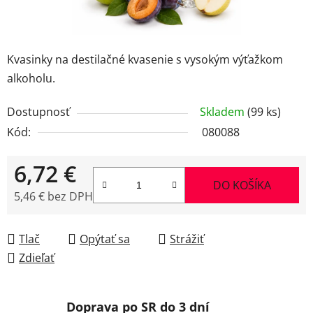
Kvasinky na destilačné kvasenie s vysokým výťažkom
alkoholu.
Dostupnosť
Skladem
(99 ks)
Kód:
080088
6,72 €
DO KOŠÍKA
5,46 € bez DPH
Jednotková cena:
Tlač
Opýtať sa
Strážiť
Zdieľať
Doprava po SR do 3 dní