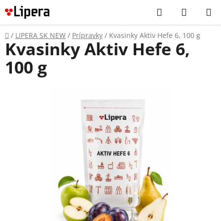
Prejsť
Hľadať
NÁKUP
na
KOŠÍK
obsah
Domov
/
LIPERA SK NEW
/
Prípravky
/
Kvasinky Aktiv Hefe 6, 100 g
Kvasinky Aktiv Hefe 6,
100 g