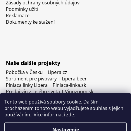
Zásady ochrany osobných údajov
Podmínky užití
Reklamace
Dokumenty ke stažení
Naše ďalšie projekty
Pobočka v Česku | Lipera.cz
Sortiment pre pivovary | Lipera.beer
Plniaca linky Lipera | Plniaca-linka.sk
Predaj vín z celého sveta | Vinozoom.sk
Tento web používá soubory cookie. Dalším
procházením tohoto webu vyjadřujete souhlas s jejich
používáním.. Více informací
zde
.
Nastavenie