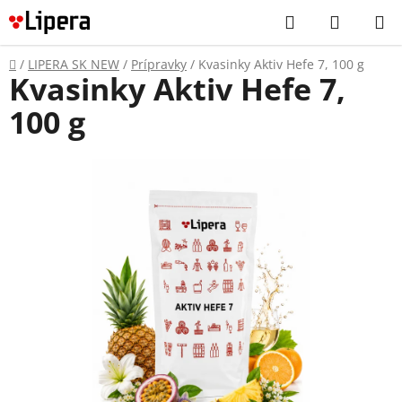
Prejsť
Hľadať
NÁKUP
na
KOŠÍK
obsah
Domov
/
LIPERA SK NEW
/
Prípravky
/
Kvasinky Aktiv Hefe 7, 100 g
Kvasinky Aktiv Hefe 7,
100 g