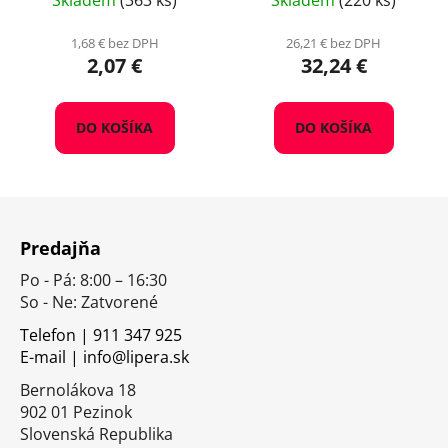
Skladem
(363 ks)
Skladem
(220 ks)
1,68 € bez DPH
26,21 € bez DPH
2,07 €
32,24 €
DO KOŠÍKA
DO KOŠÍKA
Z
á
Predajňa
p
Po - Pá: 8:00 – 16:30
ä
So - Ne: Zatvorené
t
i
Telefon | 911 347 925
E-mail | info@lipera.sk
e
Bernolákova 18
902 01 Pezinok
Slovenská Republika