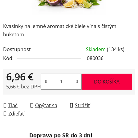
Kvasinky na jemné aromatické biele vína s čistým
buketom.
Dostupnosť
Skladem
(134 ks)
Kód:
080036
6,96 €
DO KOŠÍKA
5,66 € bez DPH
Jednotková cena:
Tlač
Opýtať sa
Strážiť
Zdieľať
Doprava po SR do 3 dní