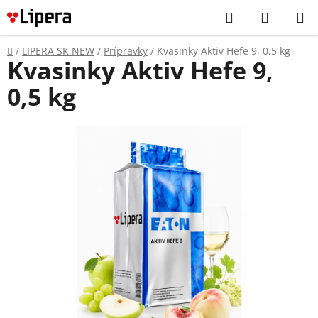
Prejsť
Hľadať
NÁKUP
na
KOŠÍK
obsah
Domov
/
LIPERA SK NEW
/
Prípravky
/
Kvasinky Aktiv Hefe 9, 0,5 kg
Kvasinky Aktiv Hefe 9,
0,5 kg