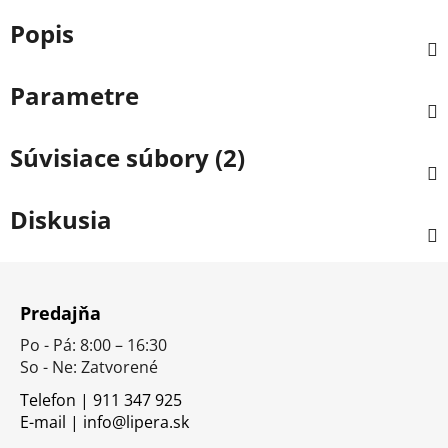
Popis
Parametre
Súvisiace súbory (2)
Diskusia
Z
á
Predajňa
p
Po - Pá: 8:00 – 16:30
ä
So - Ne: Zatvorené
t
i
Telefon | 911 347 925
E-mail | info@lipera.sk
e