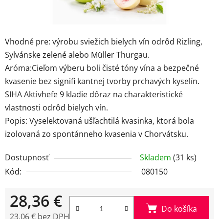
Vhodné pre: výrobu sviežich bielych vín odrôd Rizling,
Sylvánske zelené alebo Müller Thurgau.
Aróma:Cieľom výberu boli čisté tóny vína a bezpečné
kvasenie bez signifi kantnej tvorby prchavých kyselín.
SIHA Aktivhefe 9 kladie dôraz na charakteristické
vlastnosti odrôd bielych vín.
Popis: Vyselektovaná ušľachtilá kvasinka, ktorá bola
izolovaná zo spontánneho kvasenia v Chorvátsku.
Dostupnosť
Skladem
(31 ks)
Kód:
080150
28,36 €
Do košíka
23,06 € bez DPH