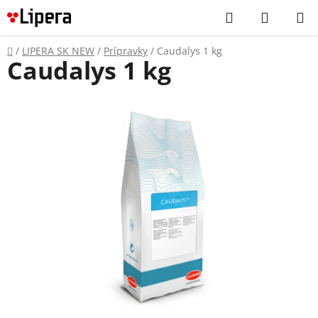
Prejsť
Hľadať
NÁKUP
na
KOŠÍK
obsah
Domov
/
LIPERA SK NEW
/
Prípravky
/
Caudalys 1 kg
Caudalys 1 kg