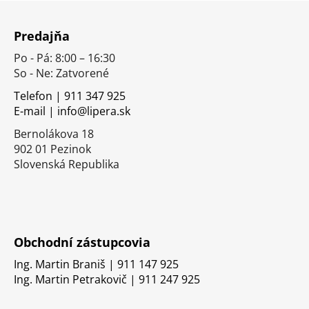
Z
á
Predajňa
p
Po - Pá: 8:00 – 16:30
ä
So - Ne: Zatvorené
t
i
Telefon | 911 347 925
E-mail | info@lipera.sk
e
Bernolákova 18
902 01 Pezinok
Slovenská Republika
Obchodní zástupcovia
Ing. Martin Braniš | 911 147 925
Ing. Martin Petrakovič | 911 247 925