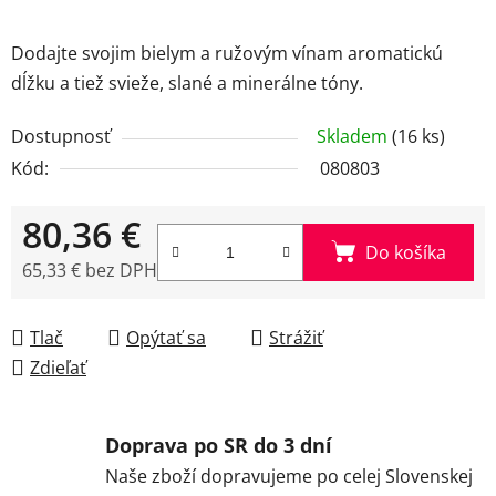
Dodajte svojim bielym a ružovým vínam aromatickú
dĺžku a tiež svieže, slané a minerálne tóny.
Dostupnosť
Skladem
(16 ks)
Kód:
080803
80,36 €
Do košíka
65,33 € bez DPH
Jednotková cena:
Tlač
Opýtať sa
Strážiť
Zdieľať
Doprava po SR do 3 dní
Naše zboží dopravujeme po celej Slovenskej