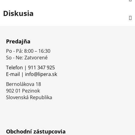
Diskusia
Z
á
Predajňa
p
Po - Pá: 8:00 – 16:30
ä
So - Ne: Zatvorené
t
i
Telefon | 911 347 925
E-mail | info@lipera.sk
e
Bernolákova 18
902 01 Pezinok
Slovenská Republika
Obchodní zástupcovia