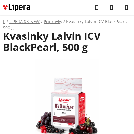
Prejsť
Hľadať
NÁKUP
na
KOŠÍK
obsah
Domov
/
LIPERA SK NEW
/
Prípravky
/
Kvasinky Lalvin ICV BlackPearl,
500 g
Kvasinky Lalvin ICV
BlackPearl, 500 g