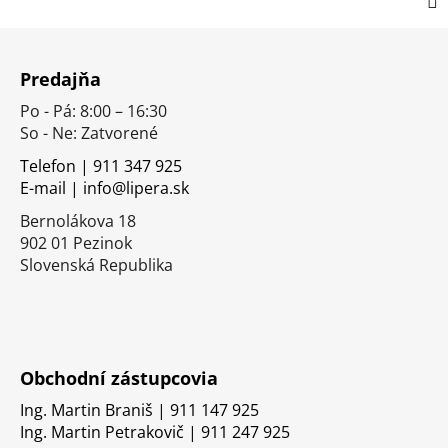
Z
á
Predajňa
p
Po - Pá: 8:00 – 16:30
ä
So - Ne: Zatvorené
t
i
Telefon | 911 347 925
E-mail | info@lipera.sk
e
Bernolákova 18
902 01 Pezinok
Slovenská Republika
Obchodní zástupcovia
Ing. Martin Braniš | 911 147 925
Ing. Martin Petrakovič | 911 247 925