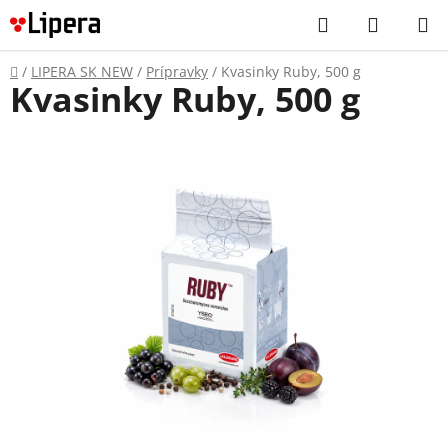
Prejsť
Hľadať
NÁKUP
na
KOŠÍK
obsah
Domov
/
LIPERA SK NEW
/
Prípravky
/
Kvasinky Ruby, 500 g
Kvasinky Ruby, 500 g