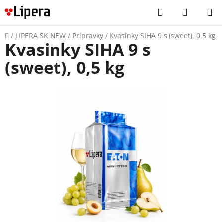
Prejsť
Hľadať
NÁKUP
na
KOŠÍK
obsah
Domov
/
LIPERA SK NEW
/
Prípravky
/
Kvasinky SIHA 9 s (sweet), 0,5 kg
Kvasinky SIHA 9 s
(sweet), 0,5 kg