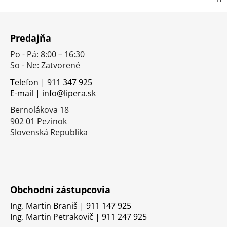
Z
á
Predajňa
p
Po - Pá: 8:00 – 16:30
ä
So - Ne: Zatvorené
t
i
Telefon | 911 347 925
E-mail | info@lipera.sk
e
Bernolákova 18
902 01 Pezinok
Slovenská Republika
Obchodní zástupcovia
Ing. Martin Braniš | 911 147 925
Ing. Martin Petrakovič | 911 247 925