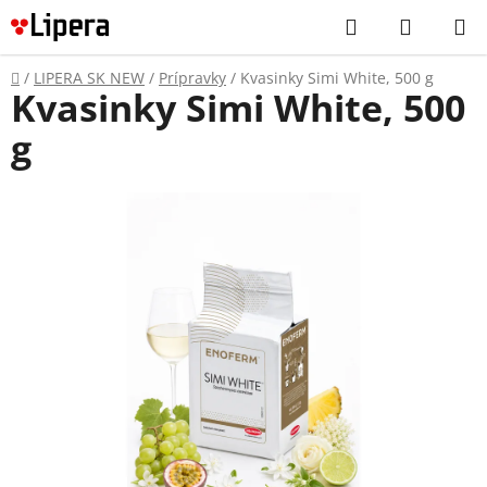
Prejsť
Hľadať
NÁKUP
na
KOŠÍK
obsah
Domov
/
LIPERA SK NEW
/
Prípravky
/
Kvasinky Simi White, 500 g
Kvasinky Simi White, 500
g