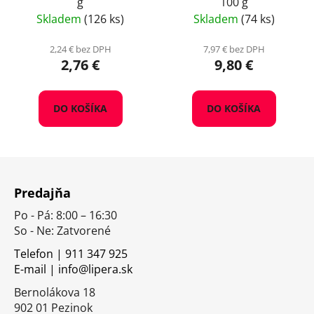
g
100 g
Skladem
(126 ks)
Skladem
(74 ks)
2,24 € bez DPH
7,97 € bez DPH
2,76 €
9,80 €
DO KOŠÍKA
DO KOŠÍKA
Z
á
Predajňa
p
Po - Pá: 8:00 – 16:30
ä
So - Ne: Zatvorené
t
i
Telefon | 911 347 925
E-mail | info@lipera.sk
e
Bernolákova 18
902 01 Pezinok