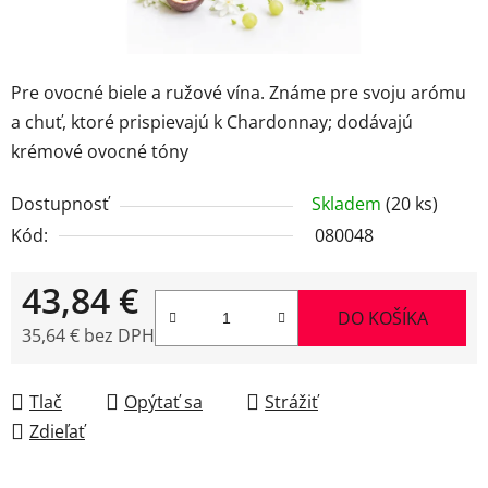
Pre ovocné biele a ružové vína. Známe pre svoju arómu
a chuť, ktoré prispievajú k Chardonnay; dodávajú
krémové ovocné tóny
Dostupnosť
Skladem
(20 ks)
Kód:
080048
43,84 €
DO KOŠÍKA
35,64 € bez DPH
Jednotková cena:
Tlač
Opýtať sa
Strážiť
Zdieľať