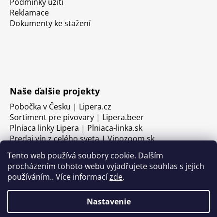
Podmínky užití
Reklamace
Dokumenty ke stažení
Naše ďalšie projekty
Pobočka v Česku | Lipera.cz
Sortiment pre pivovary | Lipera.beer
Plniaca linky Lipera | Plniaca-linka.sk
Predaj vín z celého sveta | Vinozoom.sk
Tento web používá soubory cookie. Dalším
procházením tohoto webu vyjadřujete souhlas s jejich
používáním.. Více informací
zde
.
Nastavenie