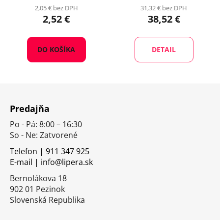
2,05 € bez DPH
31,32 € bez DPH
2,52 €
38,52 €
DO KOŠÍKA
DETAIL
Z
á
Predajňa
p
Po - Pá: 8:00 – 16:30
ä
So - Ne: Zatvorené
t
i
Telefon | 911 347 925
E-mail | info@lipera.sk
e
Bernolákova 18
902 01 Pezinok
Slovenská Republika