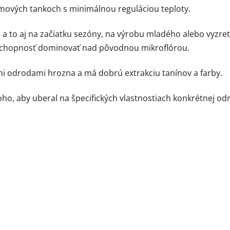
emových tankoch s minimálnou reguláciou teploty.
 to aj na začiatku sezóny, na výrobu mladého alebo vyzre
 schopnosť dominovať nad pôvodnou mikroflórou.
ými odrodami hrozna a má dobrú extrakciu tanínov a farby.
ho, aby uberal na špecifických vlastnostiach konkrétnej od