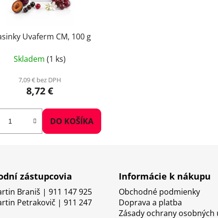
asinky Uvaferm CM, 100 g
Skladem
(1 ks)
7,09 € bez DPH
8,72 €
DO KOŠÍKA
dní zástupcovia
Informácie k nákupu
artin Braniš | 911 147 925
Obchodné podmienky
artin Petrakovič | 911 247
Doprava a platba
Zásady ochrany osobných 