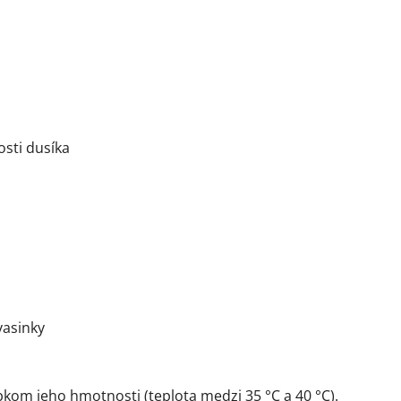
osti dusíka
vasinky
bkom jeho hmotnosti (teplota medzi 35 °C a 40 °C).