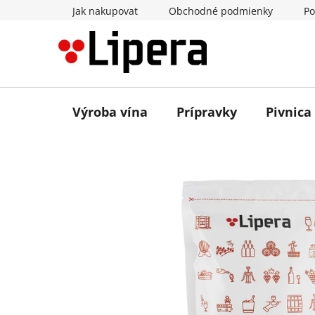
Prejsť
Jak nakupovat
Obchodné podmienky
Po
na
obsah
Výroba vína
Prípravky
Pivnica