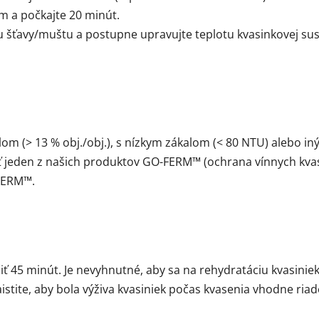
m a počkajte 20 minút.
u šťavy/muštu a postupne upravujte teplotu kvasinkovej sus
om (> 13 % obj./obj.), s nízkym zákalom (< 80 NTU) alebo 
ť jeden z našich produktov GO-FERM™ (ochrana vínnych kvas
FERM™.
ť 45 minút. Je nevyhnutné, aby sa na rehydratáciu kvasiniek
tite, aby bola výživa kvasiniek počas kvasenia vhodne riad