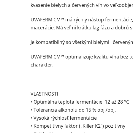
kvasenie bielych a červených vín vo veľkoobj
UVAFERM CM™ má rýchly nástup fermentácie, a
macerácie. Má veľmi krátku lag fázu a dobrú
Je kompatibilný so všetkými bielymi i červen
UVAFERM CM™ optimalizuje kvalitu vína bez to
charakter.
VLASTNOSTI
• Optimálna teplota fermentácie: 12 až 28 °C
• Tolerancia alkoholu do 15 % obj./obj.
• Vysoká rýchlosť fermentácie
• Kompetitívny faktor („Killer K2“) pozitívny