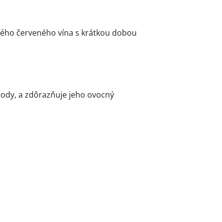
tého červeného vína s krátkou dobou
rody, a zdôrazňuje jeho ovocný