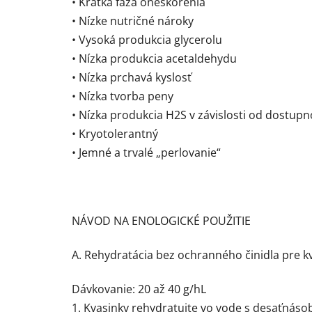
• Krátka fáza oneskorenia
• Nízke nutričné ​​nároky
• Vysoká produkcia glycerolu
• Nízka produkcia acetaldehydu
• Nízka prchavá kyslosť
• Nízka tvorba peny
• Nízka produkcia H2S v závislosti od dostupn
• Kryotolerantný
• Jemné a trvalé „perlovanie“
NÁVOD NA ENOLOGICKÉ POUŽITIE
A. Rehydratácia bez ochranného činidla pre k
Dávkovanie: 20 až 40 g/hL
1. Kvasinky rehydratujte vo vode s desaťnáso