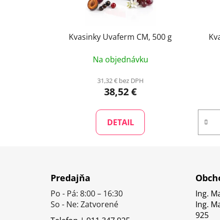
Kvasinky Uvaferm CM, 500 g
Kv
Na objednávku
31,32 € bez DPH
38,52 €
DETAIL
Z
á
Predajňa
Obcho
p
Po - Pá: 8:00 – 16:30
Ing. M
ä
So - Ne: Zatvorené
Ing. M
t
925