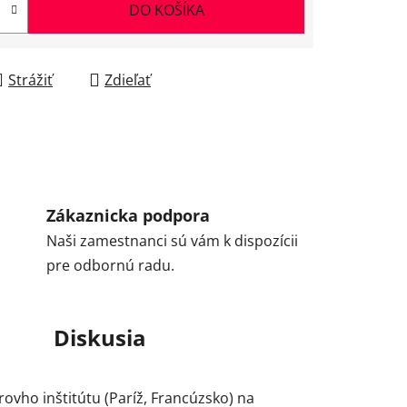
DO KOŠÍKA
Strážiť
Zdieľať
Zákaznicka podpora
Naši zamestnanci sú vám k dispozícii
pre odbornú radu.
Diskusia
ovho inštitútu (Paríž, Francúzsko) na