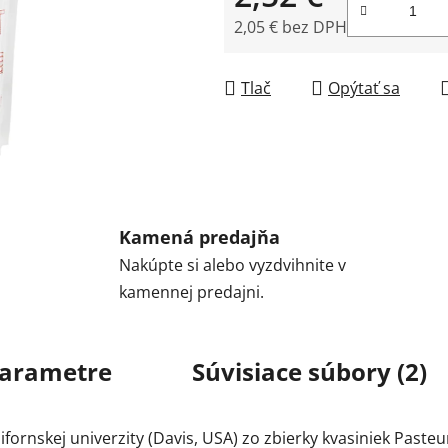
2,05 € bez DPH
Jednotková cena:
Tlač
Opýtať sa
Kamená predajňa
Nakúpte si alebo vyzdvihnite v
kamennej predajni.
arametre
Súvisiace súbory (2)
nskej univerzity (Davis, USA) zo zbierky kvasiniek Pasteur