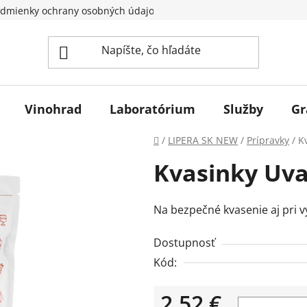
dmienky ochrany osobných údajov
Vinohrad
Laboratórium
Služby
Gr
Domov
/
LIPERA SK NEW
/
Prípravky
/
K
Kvasinky Uva
Na bezpečné kvasenie aj pri v
Dostupnosť
Kód:
2,52 €