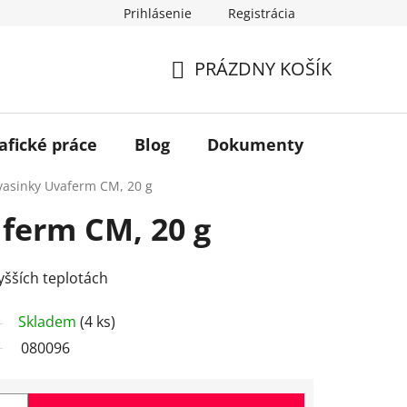
Prihlásenie
Registrácia
PRÁZDNY KOŠÍK
NÁKUPNÝ
KOŠÍK
afické práce
Blog
Dokumenty
Kontakt
vasinky Uvaferm CM, 20 g
ferm CM, 20 g
yšších teplotách
Skladem
(4 ks)
080096