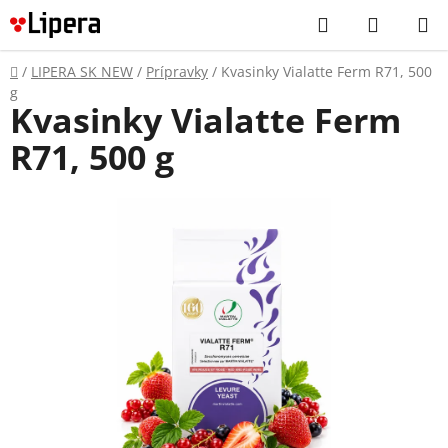
Prejsť
Hľadať
NÁKUP
na
KOŠÍK
obsah
Domov
/
LIPERA SK NEW
/
Prípravky
/
Kvasinky Vialatte Ferm R71, 500
g
Kvasinky Vialatte Ferm
R71, 500 g