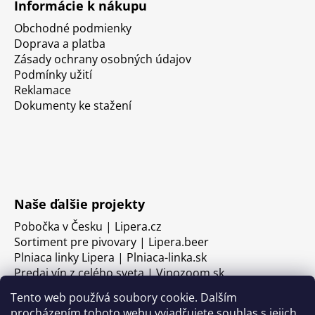
Informácie k nákupu
Obchodné podmienky
Doprava a platba
Zásady ochrany osobných údajov
Podmínky užití
Reklamace
Dokumenty ke stažení
Naše ďalšie projekty
Pobočka v Česku | Lipera.cz
Sortiment pre pivovary | Lipera.beer
Plniaca linky Lipera | Plniaca-linka.sk
Predaj vín z celého sveta | Vinozoom.sk
Tento web používá soubory cookie. Dalším
procházením tohoto webu vyjadřujete souhlas s jejich