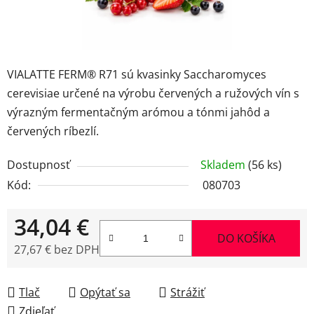
VIALATTE FERM® R71 sú kvasinky Saccharomyces
cerevisiae určené na výrobu červených a ružových vín s
výrazným fermentačným arómou a tónmi jahôd a
červených ríbezlí.
Dostupnosť
Skladem
(56 ks)
Kód:
080703
34,04 €
DO KOŠÍKA
27,67 € bez DPH
Jednotková cena:
Tlač
Opýtať sa
Strážiť
Zdieľať