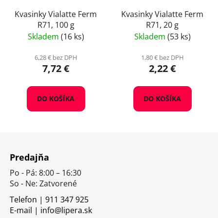
Kvasinky Vialatte Ferm
Kvasinky Vialatte Ferm
R71, 100 g
R71, 20 g
Skladem
(16 ks)
Skladem
(53 ks)
6,28 € bez DPH
1,80 € bez DPH
7,72 €
2,22 €
DO KOŠÍKA
DO KOŠÍKA
Z
á
Predajňa
p
Po - Pá: 8:00 – 16:30
ä
So - Ne: Zatvorené
t
i
Telefon | 911 347 925
E-mail | info@lipera.sk
e