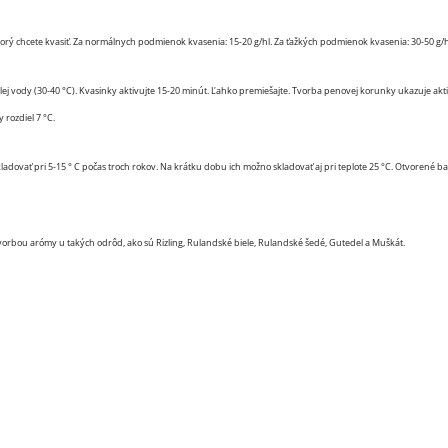
orý chcete kvasiť. Za normálnych podmienok kvasenia: 15-20 g/hl. Za ťažkých podmienok kvasenia: 30-50 g/h
plej vody (30-40 °C). Kvasinky aktivujte 15-20 minút. Ľahko premiešajte. Tvorba penovej korunky ukazuje akti
rozdiel 7 °C.
ovať pri 5-15 ° C počas troch rokov. Na krátku dobu ich možno skladovať aj pri teplote 25 °C. Otvorené bale
tvorbou arómy u takých odrôd, ako sú Rizling, Rulandské biele, Rulandské šedé, Gutedel a Muškát.