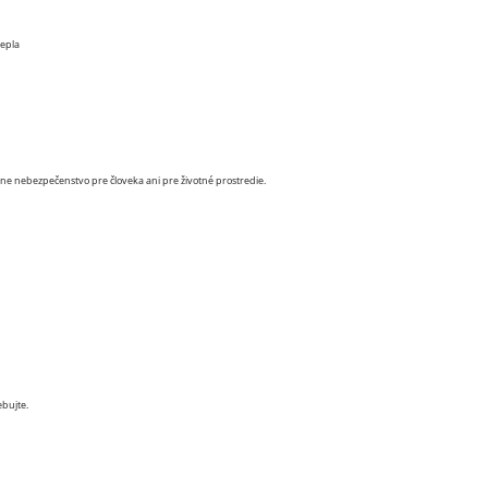
tepla
ne nebezpečenstvo pre človeka ani pre životné prostredie.
ebujte.