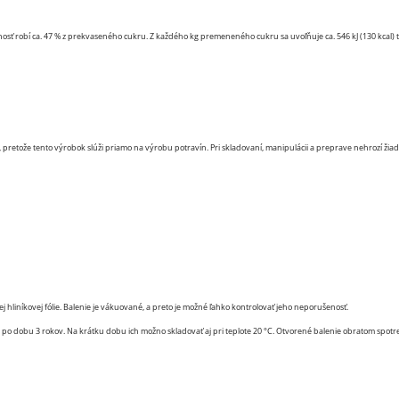
osť robí ca. 47 % z prekvaseného cukru. Z každého kg premeneného cukru sa uvoľňuje ca. 546 kJ (130 kcal) 
retože tento výrobok slúži priamo na výrobu potravín. Pri skladovaní, manipulácii a preprave nehrozí žiad
iníkovej fólie. Balenie je vákuované, a preto je možné ľahko kontrolovať jeho neporušenosť.
po dobu 3 rokov. Na krátku dobu ich možno skladovať aj pri teplote 20 °C. Otvorené balenie obratom spotr