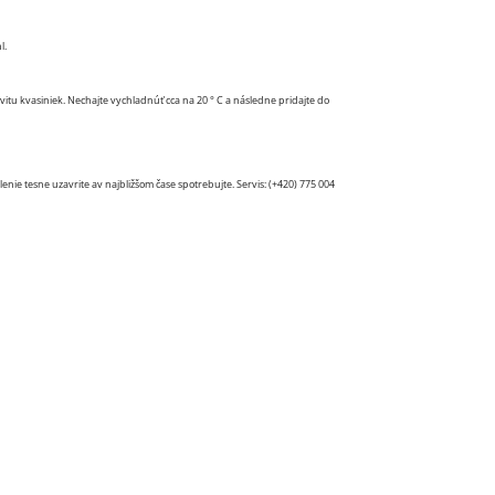
l.
vitu kvasiniek. Nechajte vychladnúť cca na 20 ° C a následne pridajte do
nie tesne uzavrite av najbližšom čase spotrebujte. Servis: (+420) 775 004