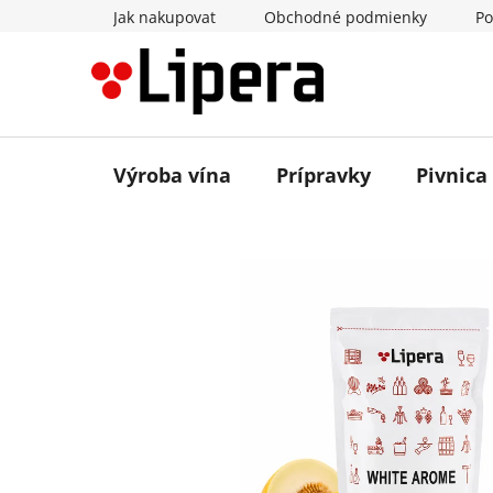
Prejsť
Jak nakupovat
Obchodné podmienky
Po
na
obsah
Výroba vína
Prípravky
Pivnica