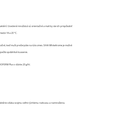
érií. Uvedené množstvá sú orientačné a mali by ste ich prispôsobiť
edzi 18 a 20 °C.
ytočné, keď mušt prečerpáte na túto zmes. SIHA WhiteArome je možné
ečilo spoľahlivé kvasenie.
ROFERM Plus v dávke 20 g/hl.
baktérie vďaka svojmu veľmi rýchlemu rozkvasu a rozmnoženiu