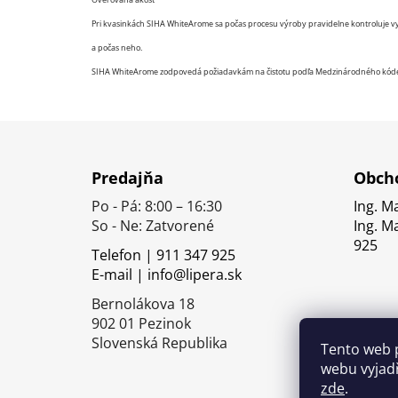
Pri kvasinkách SIHA WhiteArome sa počas procesu výroby pravidelne kontroluje vys
a počas neho.
SIHA WhiteArome zodpovedá požiadavkám na čistotu podľa Medzinárodného kódexu
Z
á
Predajňa
Obcho
p
Po - Pá: 8:00 – 16:30
Ing. M
ä
So - Ne: Zatvorené
Ing. M
t
925
Telefon | 911 347 925
i
E-mail | info@lipera.sk
e
Bernolákova 18
902 01 Pezinok
Slovenská Republika
Tento web 
webu vyjadř
zde
.