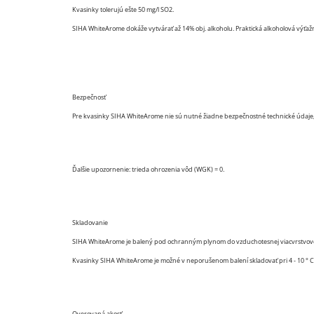
Kvasinky tolerujú ešte 50 mg/l SO2.
SIHA WhiteArome dokáže vytvárať až 14% obj. alkoholu. Praktická alkoholová výťažn
Bezpečnosť
Pre kvasinky SIHA WhiteArome nie sú nutné žiadne bezpečnostné technické údaje, p
Ďalšie upozornenie: trieda ohrozenia vôd (WGK) = 0.
Skladovanie
SIHA WhiteArome je balený pod ochranným plynom do vzduchotesnej viacvrstvovej hl
Kvasinky SIHA WhiteArome je možné v neporušenom balení skladovať pri 4 - 10 ° C 
Overovaná akosť