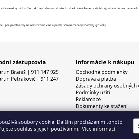
oká akosť výrobku. Tieto skúšky zahŕňajú ako technické kritériá funkčnosti, tak aj potravinársku nezávad
 pre prostriedky na ošetrovanie vína a predpisom nemeckej vinárskej vyhlášky.
dní zástupcovia
Informácie k nákupu
artin Braniš | 911 147 925
Obchodné podmienky
artin Petrakovič | 911 247
Doprava a platba
Zásady ochrany osobných 
Podmínky užití
Reklamace
Dokumenty ke stažení
používá soubory cookie. Dalším procházením tohoto
ujete souhlas s jejich používáním.. Více informací