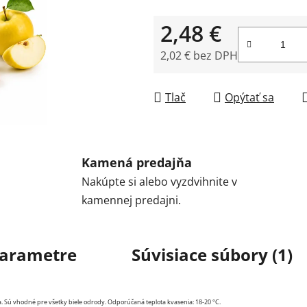
2,48 €
2,02 € bez DPH
Jednotková cena:
Tlač
Opýtať sa
Kamená predajňa
Nakúpte si alebo vyzdvihnite v
kamennej predajni.
arametre
Súvisiace súbory (1)
. Sú vhodné pre všetky biele odrody. Odporúčaná teplota kvasenia: 18-20 °C.