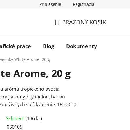
Prihlásenie
Registrácia
PRÁZDNY KOŠÍK
NÁKUPNÝ
KOŠÍK
afické práce
Blog
Dokumenty
Kontakt
vasinky White Arome, 20 g
te Arome, 20 g
nu arómu tropického ovocia
cnej arómy žltý melón, banán
u živných solí, kvasenie: 18 - 20 °C
Skladem
(136 ks)
080105