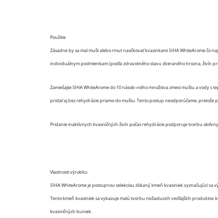
Použitie
Zásadne by sa mal mušt alebo rmut naočkovať kvasinkami SIHA WhiteArome čo najsk
individuálnym podmienkam (podľa zdravotného stavu zberaného hrozna, živín prístu
Zamiešajte SIHA WhiteArome do 10 násob¬ného množstva zmesi muštu a vody s teplo
pridať aj bez rehydrácie priamo do muštu. Tento postup neodporúčame, pretože pre
Pridanie inaktívnych kvasničných živín počas rehydrácie podporuje tvorbu aktív
Vlastnosti výrobku
SIHA WhiteArome je postupnou selekciou získaný kmeň kvasiniek vyznačujúci sa výr
Tento kmeň kvasiniek sa vykazuje malú tvorbu nežiaducich vedľajších produktov k
kvasničných buniek.