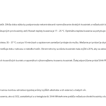
ôr. Dlhšia doba státia by podporovala nekontrolované rozmnožovanie divokých kvasiniek a nežiaducich bakt
pných pre kvasinky atď.) Rozsah teploty kvasenia je 17 – 25 °C. Optimálna teplota kvasenia sa pohybuje m
tou 35 – 37 °C a asi po 10 minútach a opätovnom zamiešaní pridajte do muštu. Miešanie pri pridaní je zb
dlžuje dobu rozkvasu o niekoľko hodín. Okrem toho by sa dávka kvasiniek mala zvýšiť o 20 %, aby sa zabezp
nych kvasničných buniek a napomáha k výkonnejšiemu kvaseniu kvasiniek. Ďalej odporúčame pridať SIHA P
aznou tvorbou odrodovo typickej arómy (vyšších alkoholov a ich esterov) u bielych vín.
vasenia, ako sú SO2, acetaldehyd a α-ketoglutarát. SIHA WhiteArome potláča nežiaduce divoké kvasinky a 