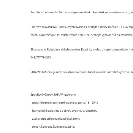
Použitie a dávkovanie: Pripravte si správnu dávku kvasiniek na množstvo muštu, kt
Príprava zákvasu: Na 1 diel suchých kvasiniek pridajte 5 dielov muštu a 5 dielov te
muštu a premiešajte. Pri mušte/rmute pod 15 °C nechajte vychladnúť na maximálny 
Skladovanie: Skladujte v chlade a suchu. Kvasinky možno v neporušenom balení sklad
044, 777 784 378
SIHA WhiteArome je novo selektovaná čistá kultúra kvasiniek s obzvlášť výraznou 
Špecifické výhody SIHA WhiteArome:
- spoľahlivé prekvasenie pri teplote kvasenia 18 – 20 °C
- harmonické biele vína s dobrou ovocnou aromatikou
- zachovanie odrodovo špecifickej arómy
- stredná potreba živín pre kvasinky