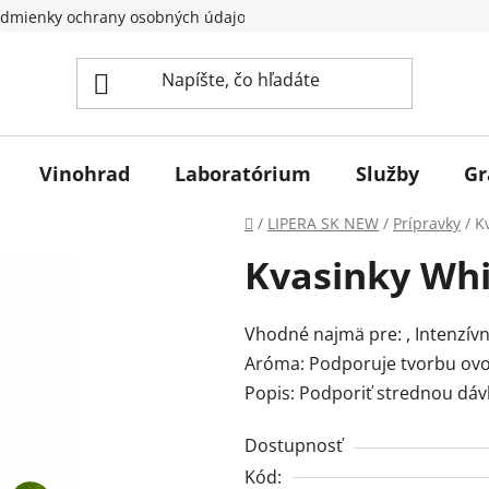
dmienky ochrany osobných údajov
Vinohrad
Laboratórium
Služby
Gr
Domov
/
LIPERA SK NEW
/
Prípravky
/
K
Kvasinky Whi
Vhodné najmä pre: , Intenzív
Aróma: Podporuje tvorbu ovo
Popis: Podporiť strednou dávko
Dostupnosť
Kód: