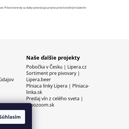
nosť. Prísne kontroly sa ďalej vykonávajú priamo pred konečným balením
Naše ďalšie projekty
Pobočka v Česku | Lipera.cz
Sortiment pre pivovary |
údajov
Lipera.beer
Plniaca linky Lipera | Plniaca-
linka.sk
Predaj vín z celého sveta |
Vinozoom.sk
Súhlasím