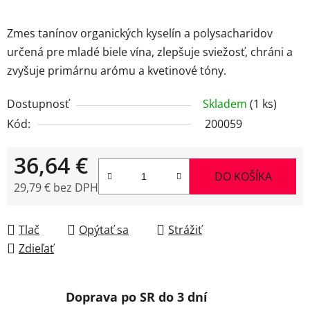
Zmes tanínov organických kyselín a polysacharidov
určená pre mladé biele vína, zlepšuje sviežosť, chráni a
zvyšuje primárnu arómu a kvetinové tóny.
Dostupnosť
Skladem
(1 ks)
Kód:
200059
36,64 €
DO KOŠÍKA
29,79 € bez DPH
Jednotková cena:
Tlač
Opýtať sa
Strážiť
Zdieľať
Doprava po SR do 3 dní