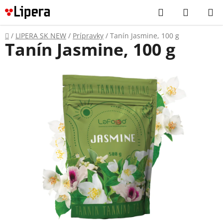
Prejsť
Hľadať
NÁKUP
na
KOŠÍK
obsah
Domov
/
LIPERA SK NEW
/
Prípravky
/
Tanín Jasmine, 100 g
Tanín Jasmine, 100 g