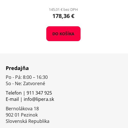
145,01 € bez DPH
178,36 €
DO KOŠÍKA
Z
á
Predajňa
p
Po - Pá: 8:00 – 16:30
ä
So - Ne: Zatvorené
t
i
Telefon | 911 347 925
E-mail | info@lipera.sk
e
Bernolákova 18
902 01 Pezinok
Slovenská Republika