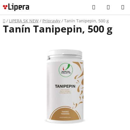
Prejsť
Hľadať
NÁKUP
na
KOŠÍK
obsah
Domov
/
LIPERA SK NEW
/
Prípravky
/
Tanín Tanipepin, 500 g
Tanín Tanipepin, 500 g