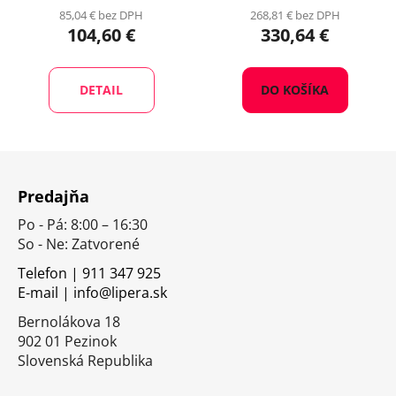
85,04 € bez DPH
268,81 € bez DPH
104,60 €
330,64 €
DETAIL
DO KOŠÍKA
Z
á
Predajňa
p
Po - Pá: 8:00 – 16:30
ä
So - Ne: Zatvorené
t
i
Telefon | 911 347 925
E-mail | info@lipera.sk
e
Bernolákova 18
902 01 Pezinok
Slovenská Republika