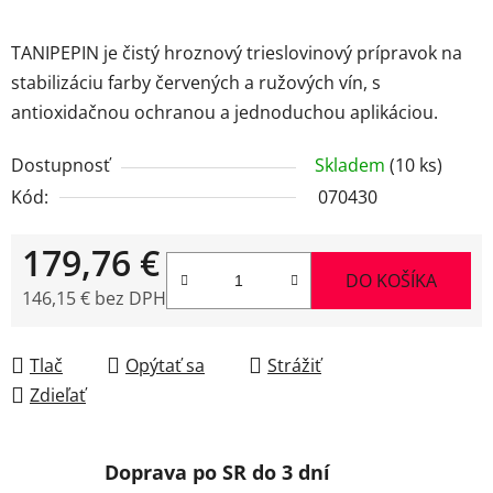
TANIPEPIN je čistý hroznový trieslovinový prípravok na
stabilizáciu farby červených a ružových vín, s
antioxidačnou ochranou a jednoduchou aplikáciou.
Dostupnosť
Skladem
(10 ks)
Kód:
070430
179,76 €
DO KOŠÍKA
146,15 € bez DPH
Jednotková cena:
Tlač
Opýtať sa
Strážiť
Zdieľať
Doprava po SR do 3 dní