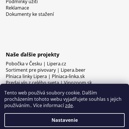
Podmínky užití
Reklamace
Dokumenty ke stažení
Naše ďalšie projekty
Pobočka v Česku | Lipera.cz
Sortiment pre pivovary | Lipera.beer
Plniaca linky Lipera | Plniaca-linka.sk
Predaj vín z celého sveta | Vinozoom.sk
Tento web používá soubory cookie. Dalším
procházením tohoto webu vyjadřujete souhlas s jejich
používáním.. Více informací
zde
.
Nastavenie