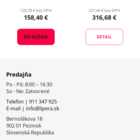
128,78 € bez DPH
257,46 € bez DPH
158,40 €
316,68 €
DO KOŠÍKA
DETAIL
Z
á
Predajňa
p
Po - Pá: 8:00 – 16:30
ä
So - Ne: Zatvorené
t
i
Telefon | 911 347 925
E-mail | info@lipera.sk
e
Bernolákova 18
902 01 Pezinok
Slovenská Republika