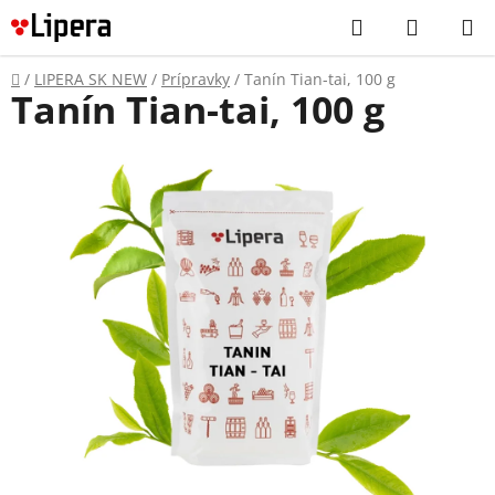
Prejsť
Hľadať
NÁKUP
na
KOŠÍK
obsah
Domov
/
LIPERA SK NEW
/
Prípravky
/
Tanín Tian-tai, 100 g
Tanín Tian-tai, 100 g