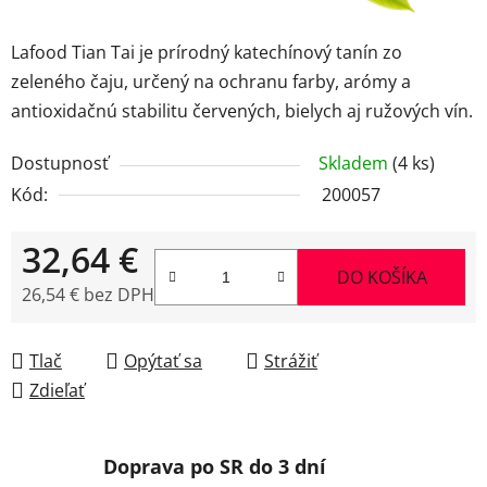
Lafood Tian Tai je prírodný katechínový tanín zo
zeleného čaju, určený na ochranu farby, arómy a
antioxidačnú stabilitu červených, bielych aj ružových vín.
Dostupnosť
Skladem
(4 ks)
Kód:
200057
32,64 €
DO KOŠÍKA
26,54 € bez DPH
Jednotková cena:
Tlač
Opýtať sa
Strážiť
Zdieľať
Doprava po SR do 3 dní