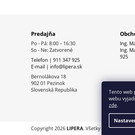
Z
á
Predajňa
Obcho
p
Po - Pá: 8:00 – 16:30
Ing. M
ä
So - Ne: Zatvorené
Ing. M
t
925
Telefon | 911 347 925
i
E-mail | info@lipera.sk
e
Bernolákova 18
902 01 Pezinok
Slovenská Republika
Tento web 
webu vyjadř
zde
.
Nastave
Copyright 2026
LIPERA
. Všetky práva vyhrade