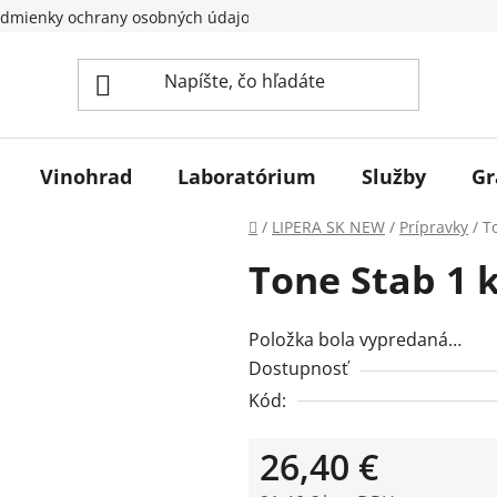
dmienky ochrany osobných údajov
Vinohrad
Laboratórium
Služby
Gr
Domov
/
LIPERA SK NEW
/
Prípravky
/
T
Tone Stab 1 
Položka bola vypredaná…
Dostupnosť
Kód:
26,40 €