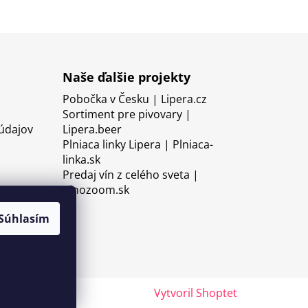
Naše ďalšie projekty
Pobočka v Česku | Lipera.cz
Sortiment pre pivovary |
údajov
Lipera.beer
Plniaca linky Lipera | Plniaca-
linka.sk
Predaj vín z celého sveta |
Vinozoom.sk
Súhlasím
Vytvoril Shoptet