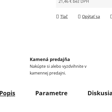
21,46 € bez DPH
Jednotková cena:
Tlač
Opýtať sa
Kamená predajňa
Nakúpte si alebo vyzdvihnite v
kamennej predajni.
Popis
Parametre
Diskusi