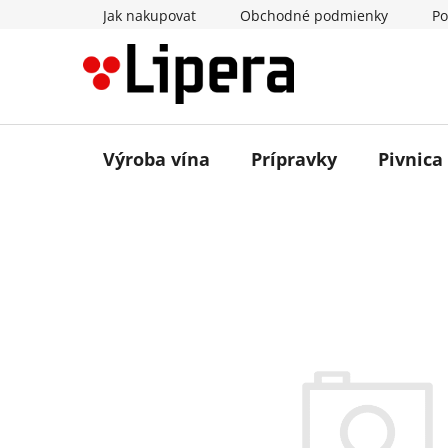
Prejsť
Jak nakupovat
Obchodné podmienky
Po
na
obsah
Výroba vína
Prípravky
Pivnica