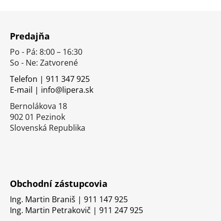
Z
á
Predajňa
p
Po - Pá: 8:00 – 16:30
ä
So - Ne: Zatvorené
t
i
Telefon | 911 347 925
E-mail | info@lipera.sk
e
Bernolákova 18
902 01 Pezinok
Slovenská Republika
Obchodní zástupcovia
Ing. Martin Braniš | 911 147 925
Ing. Martin Petrakovič | 911 247 925