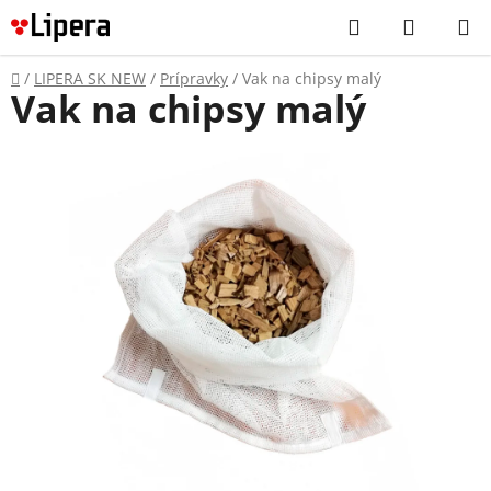
Prejsť
Hľadať
NÁKUP
na
KOŠÍK
obsah
Domov
/
LIPERA SK NEW
/
Prípravky
/
Vak na chipsy malý
Vak na chipsy malý