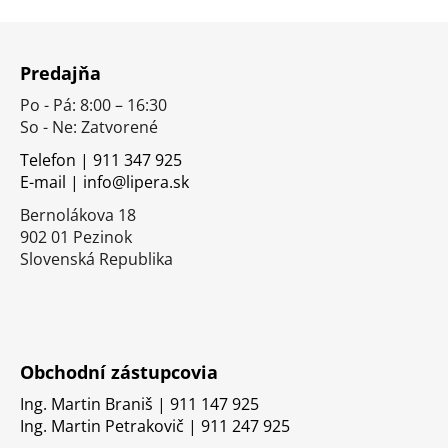
Z
á
Predajňa
p
Po - Pá: 8:00 – 16:30
ä
So - Ne: Zatvorené
t
i
Telefon | 911 347 925
E-mail | info@lipera.sk
e
Bernolákova 18
902 01 Pezinok
Slovenská Republika
Obchodní zástupcovia
Ing. Martin Braniš | 911 147 925
Ing. Martin Petrakovič | 911 247 925