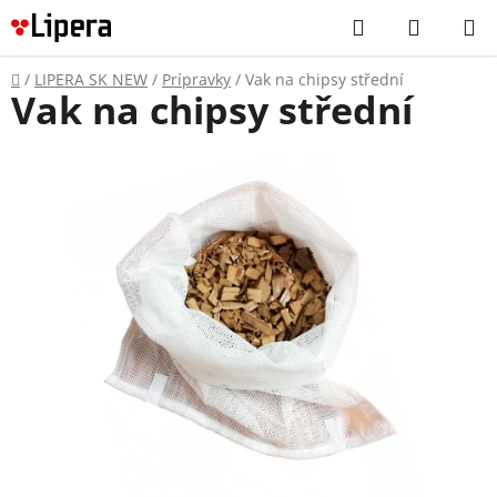
Prejsť
Hľadať
NÁKUP
na
KOŠÍK
obsah
Domov
/
LIPERA SK NEW
/
Prípravky
/
Vak na chipsy střední
Vak na chipsy střední